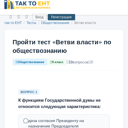
Вход
Регистрация
так то ЕНТ
/
Тесты
/
Обществознание
/
Ветви власти
Пройти тест «Ветви власти» по
обществознанию
10
вопросов
0
Обществознание
9 класс
ВОПРОС 1
К функциям Государственной думы не
относится следующая характеристика:
дача согласия Президенту на
назначение Председателя