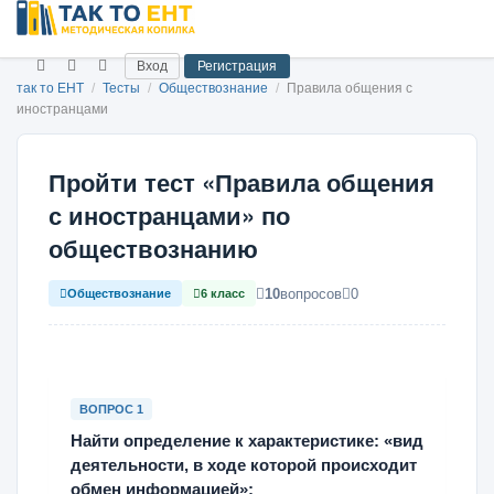
Вход
Регистрация
так то ЕНТ
/
Тесты
/
Обществознание
/
Правила общения с
иностранцами
Пройти тест «Правила общения
с иностранцами» по
обществознанию
10
вопросов
0
Обществознание
6 класс
ВОПРОС 1
Найти определение к характеристике: «вид
деятельности, в ходе которой происходит
обмен информацией»: