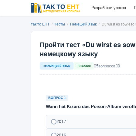
Разработки уроков
П
так то ЕНТ
/
Тесты
/
Немецкий язык
/
Du wirst es sowieso 
Пройти тест «Du wirst es sowi
немецкому языку
5
вопросов
0
Немецкий язык
9 класс
ВОПРОС 1
Wann hat Kizaru das Poison-Album veroffe
2017
2016