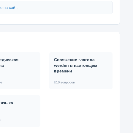
е на сайт
.
едческая
Спряжение глагола
на
werden в настоящем
времени
ов
10 вопросов
 языка
в