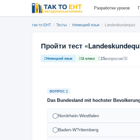
Разработки уроков
П
так то ЕНТ
/
Тесты
/
Немецкий язык
/
Landeskundequiz
Пройти тест «Landeskundequ
15
вопросов
0
Немецкий язык
11 класс
ВОПРОС 1
Das Bundesland mit hochster Bevolkerung
Nordrhein-Westfalen
Baden-W?rttemberg