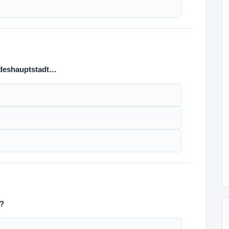
ndeshauptstadt…
n?