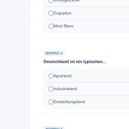
Grossglockner
Zugspitze
Mont Blanc
ВОПРОС 4
Deutschland ist ein typisches…
Agrarland
Industrieland
Entwicklungsland