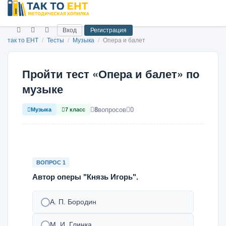
Вход
Регистрация
так то ЕНТ
/
Тесты
/
Музыка
/
Опера и балет
Пройти тест «Опера и балет» по
музыке
8
вопросов
0
Музыка
7 класс
ВОПРОС 1
Автор оперы "Князь Игорь".
А. П. Бородин
М. И. Глинка