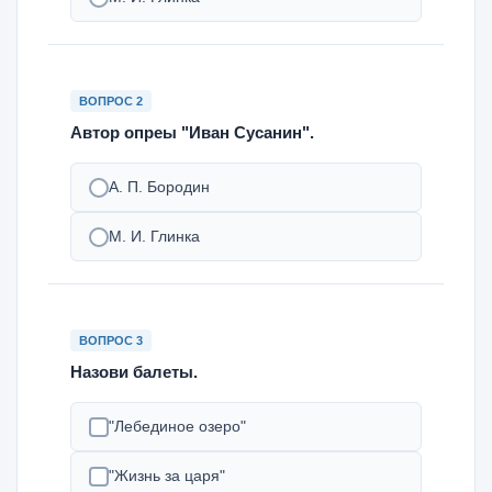
ВОПРОС 2
Автор опреы "Иван Сусанин".
А. П. Бородин
М. И. Глинка
ВОПРОС 3
Назови балеты.
"Лебединое озеро"
"Жизнь за царя"