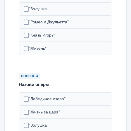
"Золушка"
"Ромео и Джульетта"
"Князь Игорь"
"Жизель"
ВОПРОС 4
Назови оперы.
"Лебединое озеро"
"Жизнь за царя"
"Золушка"