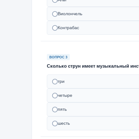
Виолончель
Контрабас
ВОПРОС 3
Сколько струн имеет музыкальный инс
три
четыре
пять
шесть