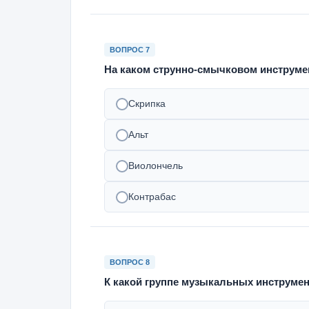
ВОПРОС 7
На каком струнно-смычковом инструме
Скрипка
Альт
Виолончель
Контрабас
ВОПРОС 8
К какой группе музыкальных инструме