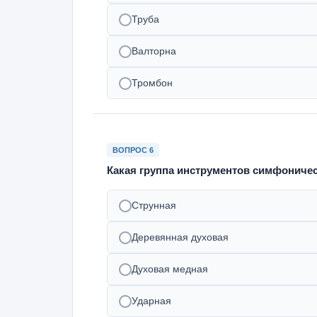
Труба
Валторна
Тромбон
ВОПРОС 6
Какая группа инструментов симфоничес
Струнная
Деревянная духовая
Духовая медная
Ударная