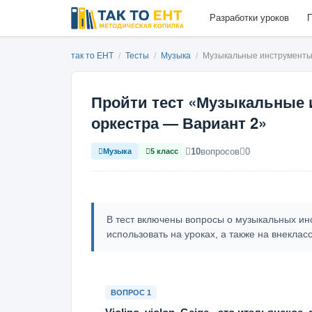
Разработки уроков
П
так то ЕНТ
/
Тесты
/
Музыка
/
Музыкальные инструменты
Пройти тест «Музыкальные
оркестра — Вариант 2»
10
вопросов
0
Музыка
5 класс
В тест включены вопросы о музыкальных ин
использовать на уроках, а также на внекла
ВОПРОС 1