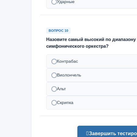
Ударные
ВОПРОС 10
Назовите самый высокий по диапазону
симфонического оркестра?
Контрабас
Виолончель
Альт
Скрипка
Завершить тестиро