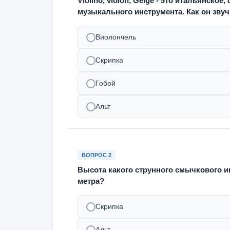
Violino, violon, Geige - это итальянско
музыкального инструмента. Как он звуч
Виолончель
Скрипка
Гобой
Альт
ВОПРОС 2
Высота какого струнного смычкового и
метра?
Скрипка
Альт