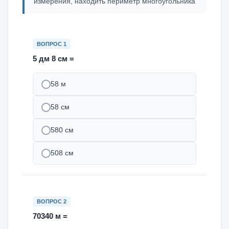
измерения, находить периметр многоугольника
ВОПРОС 1
5 дм 8 см =
58 м
58 см
580 см
508 см
ВОПРОС 2
70340 м =