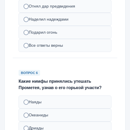
Отнял дар предвидения
Наделил надеждами
Подарил огонь
Все ответы верны
ВОПРОС 6
Какие нимфы принялись утешать
Прометея, узнав о его горькой участи?
Наяды
Океаниды
Дриады