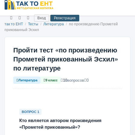
Вход
Регистрация
так то ЕНТ
/
Тесты
/
Литература
/
по произведению Прометей
прикованный Эсхил
Пройти тест «по произведению
Прометей прикованный Эсхил»
по литературе
10
вопросов
0
Литература
9 класс
ВОПРОС 1
Кто является автором произведения
«Прометей прикованный»?