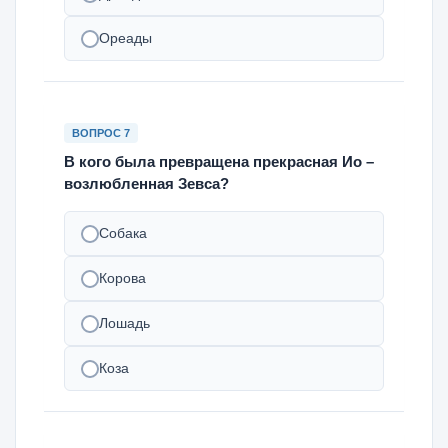
Ореады
ВОПРОС 7
В кого была превращена прекрасная Ио –
возлюбленная Зевса?
Собака
Корова
Лошадь
Коза