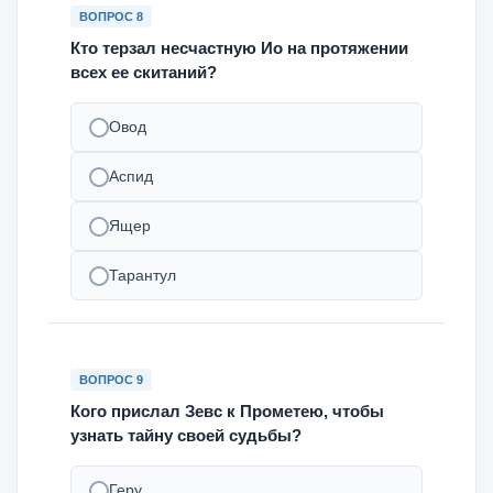
ВОПРОС 8
Кто терзал несчастную Ио на протяжении
всех ее скитаний?
Овод
Аспид
Ящер
Тарантул
ВОПРОС 9
Кого прислал Зевс к Прометею, чтобы
узнать тайну своей судьбы?
Геру