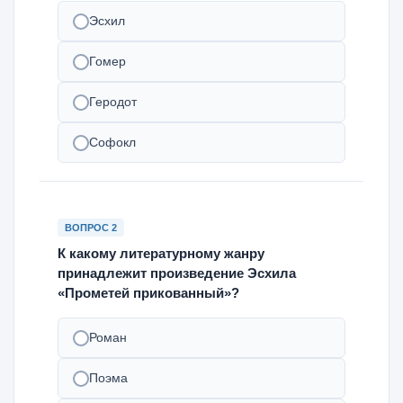
Эсхил
Гомер
Геродот
Софокл
ВОПРОС 2
К какому литературному жанру
принадлежит произведение Эсхила
«Прометей прикованный»?
Роман
Поэма