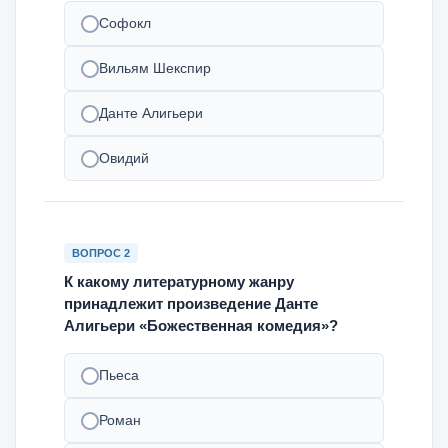
Софокл
Вильям Шекспир
Данте Алигьери
Овидий
ВОПРОС 2
К какому литературному жанру
принадлежит произведение Данте
Алигьери «Божественная комедия»?
Пьеса
Роман