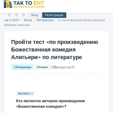
Вход
Регистрация
так то ЕНТ
/
Тесты
/
Литература
/
по произведению Божественная
комедия Алигьери
Пройти тест «по произведению
Божественная комедия
Алигьери» по литературе
10
вопросов
0
Литература
9 класс
ВОПРОС 1
Кто является автором произведения
«Божественная комедия»?