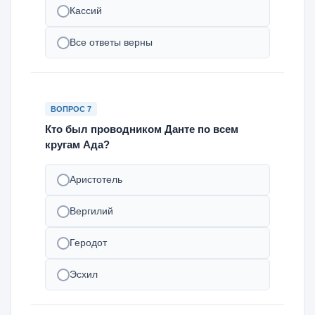
Кассий
Все ответы верны
ВОПРОС 7
Кто был проводником Данте по всем
кругам Ада?
Аристотель
Вергилий
Геродот
Эсхил