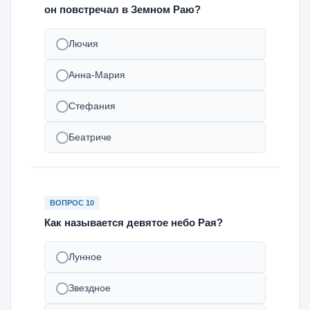
он повстречал в Земном Раю?
Лючия
Анна-Мария
Стефания
Беатриче
ВОПРОС 10
Как называется девятое небо Рая?
Лунное
Звездное