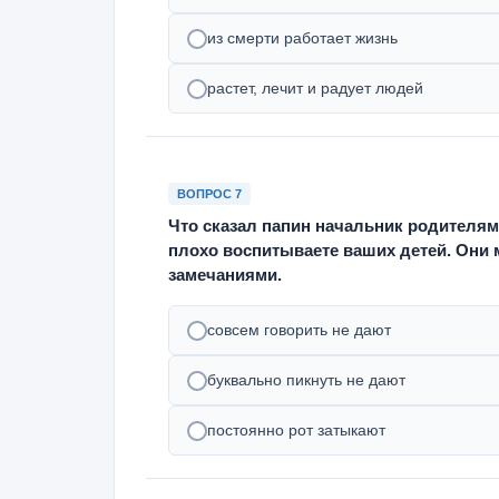
из смерти работает жизнь
растет, лечит и радует людей
ВОПРОС 7
Что сказал папин начальник родителям
плохо воспитываете ваших детей. Они м
замечаниями.
совсем говорить не дают
буквально пикнуть не дают
постоянно рот затыкают