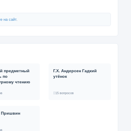
е на сайт
.
й предметный
Г.Х. Андерсен Гадкий
ь по
утёнок
урному чтению
ов
15 вопросов
. Пришвин
ов