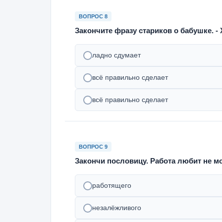
ВОПРОС 8
Закончите фразу стариков о бабушке. - Хо
ладно сдумает
всё правильно сделает
всё правильно сделает
ВОПРОС 9
Закончи пословицу. Работа любит не мол
работящего
незалёжливого