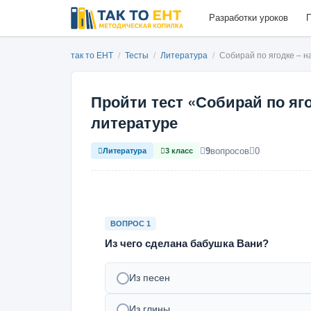
Разработки уроков
П
так то ЕНТ
/
Тесты
/
Литература
/
Собирай по ягодке – н
Пройти тест «Собирай по яг
литературе
9
вопросов
0
Литература
3 класс
ВОПРОС 1
Из чего сделана бабушка Вани?
Из песен
Из глины