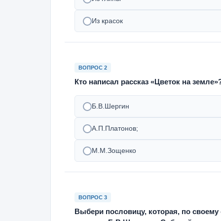
Из красок
ВОПРОС 2
Кто написал рассказ «Цветок на земле»
Б.В.Шергин
А.П.Платонов;
М.М.Зощенко
ВОПРОС 3
Выбери пословицу, которая, по своем