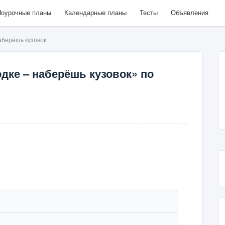
оурочные планы
Календарные планы
Тесты
Объявления
аберёшь кузовок
одке – наберёшь кузовок» по