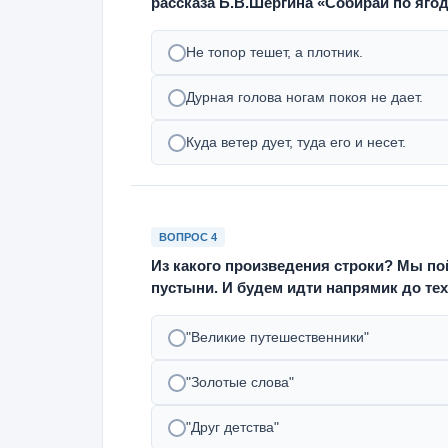
рассказа Б.В.Шергина «Собирай по ягод
Не топор тешет, а плотник.
Дурная голова ногам покоя не дает.
Куда ветер дует, туда его и несет.
ВОПРОС 4
Из какого произведения строки? Мы по
пустыни. И будем идти напрямик до тех
"Великие путешественники"
"Золотые слова"
"Друг детства"