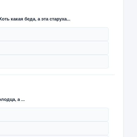
ть какая беда, а эта старуха...
одца, а ...