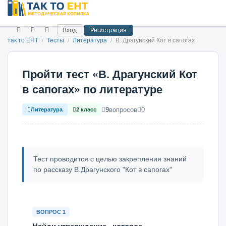
Вход
Регистрация
так то ЕНТ
/
Тесты
/
Литература
/
В. Драгунский Кот в сапогах
Пройти тест «В. Драгунский Кот
в сапогах» по литературе
9
вопросов
0
Литература
2 класс
Тест проводится с целью закрепления знаний
по рассказу В.Драгунского "Кот в сапогах"
ВОПРОС 1