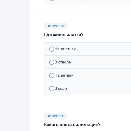
ВОПРОС 10
Где живет златка?
На листьях
В стволе
На ветвях
В коре
ВОПРОС 11
Какого цвета пилильщик?