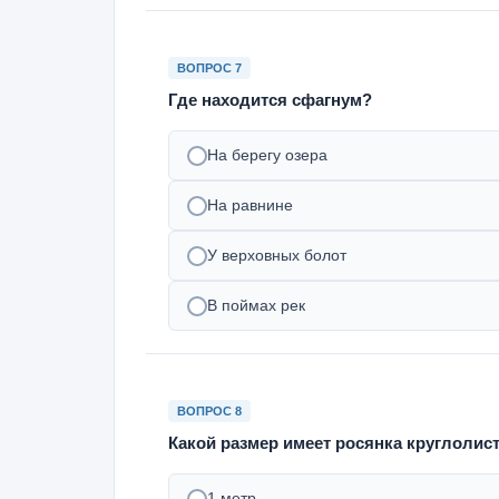
ВОПРОС 7
Где находится сфагнум?
На берегу озера
На равнине
У верховных болот
В поймах рек
ВОПРОС 8
Какой размер имеет росянка круглолис
1 метр