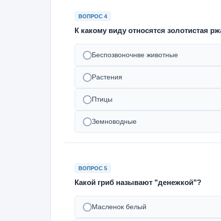
ВОПРОС 4
К какому виду относятся золотистая ржа
Беспозвоночнве животные
Растения
Птицы
Земноводные
ВОПРОС 5
Какой гриб называют "денежкой"?
Масленок белый