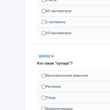
50 сантиметров
1 сантиметр
10 сантиметров
ВОПРОС 9
Кто такая "кутора"?
Беспозвоночное животное
Растение
Птица
Млекопитающее