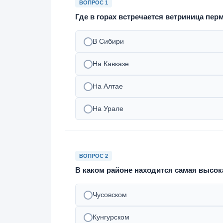
ВОПРОС 1
Где в горах встречается ветриница пер
В Сибири
На Кавказе
На Алтае
На Урале
ВОПРОС 2
В каком районе находится самая высок
Чусовском
Кунгурском