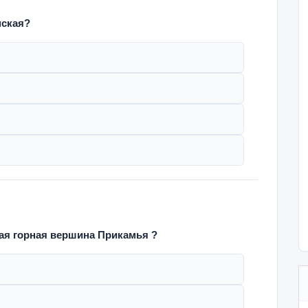
мская?
ая горная вершина Прикамья ?