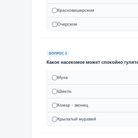
Красновишерском
Очерском
ВОПРОС 3
Какое насекомое может спокойно гулять
Муха
Шмель
Комар - звонец
Крылатый муравей