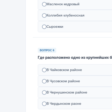
Масленок кедровый
Коллибия клубеносная
Сыроежки
ВОПРОС 6
Где расположено одно из крупнейших б
В Чайковском районе
В Чусовском районе
В Чернушинском районе
В Чердынском раоне