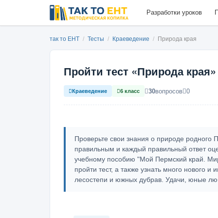
Разработки уроков
П
так то ЕНТ
/
Тесты
/
Краеведение
/
Природа края
Пройти тест «Природа края»
30
вопросов
0
Краеведение
6 класс
Проверьте свои знания о природе родного П
правильным и каждый правильный ответ оце
учебному пособию "Мой Пермский край. Ми
пройти тест, а также узнать много нового и 
лесостепи и южных дубрав. Удачи, юные лю