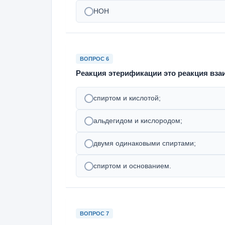
HОH
ВОПРОС 6
Реакция этерификации это реакция вз
спиртом и кислотой;
альдегидом и кислородом;
двумя одинаковыми спиртами;
спиртом и основанием.
ВОПРОС 7