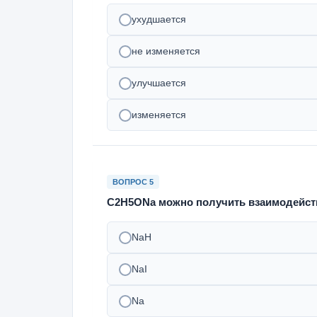
ухудшается
не изменяется
улучшается
изменяется
ВОПРОС 5
С2Н5ОNа можно получить взаимодейств
NaН
NaI
Na