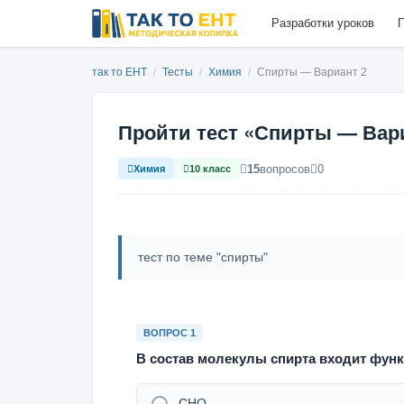
Разработки уроков
П
так то ЕНТ
/
Тесты
/
Химия
/
Спирты — Вариант 2
Пройти тест «Спирты — Вар
15
вопросов
0
Химия
10 класс
тест по теме "спирты"
ВОПРОС 1
В состав молекулы спирта входит фун
– CHO