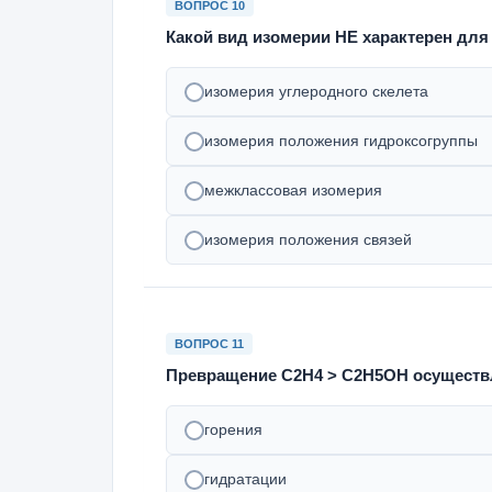
ВОПРОС 10
Какой вид изомерии НЕ характерен для
изомерия углеродного скелета
изомерия положения гидроксогруппы
межклассовая изомерия
изомерия положения связей
ВОПРОС 11
Превращение С2Н4 > С2Н5ОН осуществл
горения
гидратации