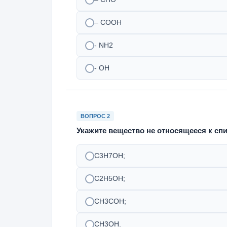
– COOH
- NH2
- OH
ВОПРОС 2
Укажите вещество не относящееся к спи
C3H7OH;
C2H5OH;
CH3COH;
CH3OH.