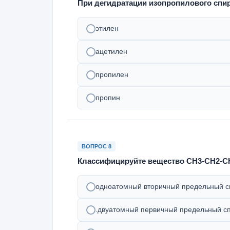
При дегидратации изопропилового спир
этилен
ацетилен
пропилен
пропин
ВОПРОС 8
Классифицируйте вещество CH3-CH2-C
одноатомный вторичный предельный с
.двуатомный первичный предельный сп