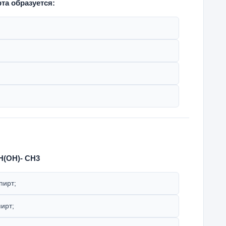
та образуется:
H(OH)- CH3
пирт;
ирт;