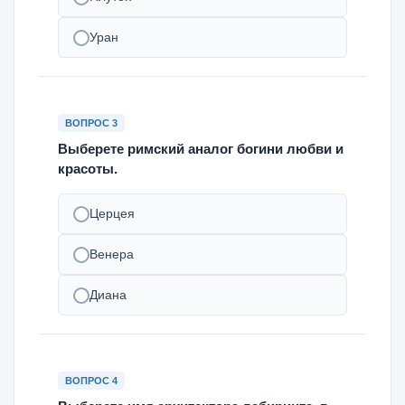
Уран
ВОПРОС 3
Выберете римский аналог богини любви и
красоты.
Церцея
Венера
Диана
ВОПРОС 4