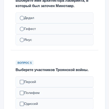
Выберете имя архитектора лабиринта, в
который был заточен Минотавр.
Дедал
Гефест
Янус
ВОПРОС 5
Выберете участников Троянской войны.
Персей
Полифем
Одиссей