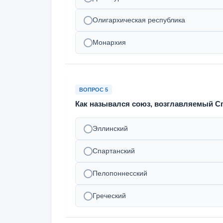
Олигархическая республика
Монархия
ВОПРОС 5
Как назывался союз, возглавляемый С
Эллинский
Спартанский
Пелопоннесский
Греческий