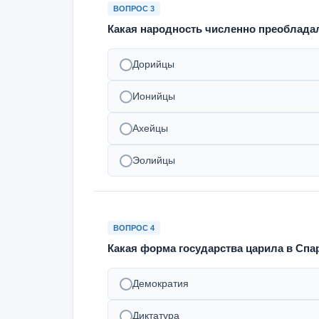
ВОПРОС 3
Какая народность численно преоблада
Дорийцы
Ионийцы
Ахейцы
Эолийцы
ВОПРОС 4
Какая форма государства царила в Спа
Демократия
Диктатура