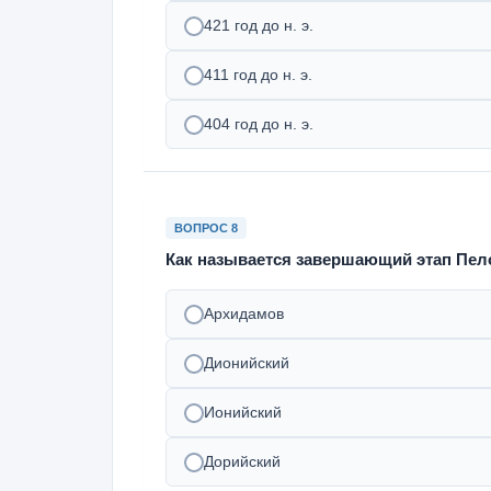
421 год до н. э.
411 год до н. э.
404 год до н. э.
ВОПРОС 8
Как называется завершающий этап Пе
Архидамов
Дионийский
Ионийский
Дорийский