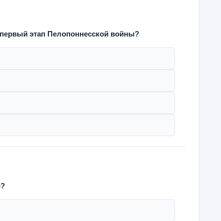
н первый этап Пелопоннесской войны?
р?