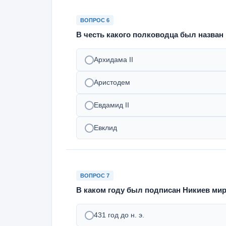
ВОПРОС 6
В честь какого полководца был назва
Архидама II
Аристодем
Евдамид II
Евклид
ВОПРОС 7
В каком году был подписан Никиев ми
431 год до н. э.