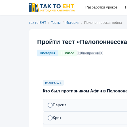
Разработки уроков
П
так то ЕНТ
/
Тесты
/
История
/
Пелопоннесская война
Пройти тест «Пелопоннесска
10
вопросов
0
История
5 класс
ВОПРОС 1
Кто был противником Афин в Пелопоне
Персия
Крит