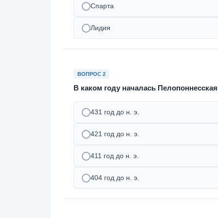
Спарта
Лидия
ВОПРОС 2
В каком году началась Пелопоннесская
431 год до н. э.
421 год до н. э.
411 год до н. э.
404 год до н. э.