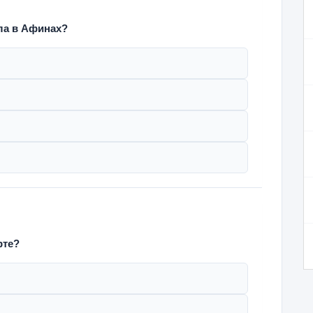
ла в Афинах?
рте?