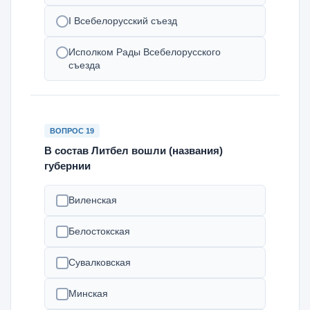
I Всебелорусский съезд
Исполком Рады Всебелорусского
съезда
ВОПРОС 19
В состав Литбел вошли (названия)
губернии
Виленская
Белостокская
Сувалковская
Минская