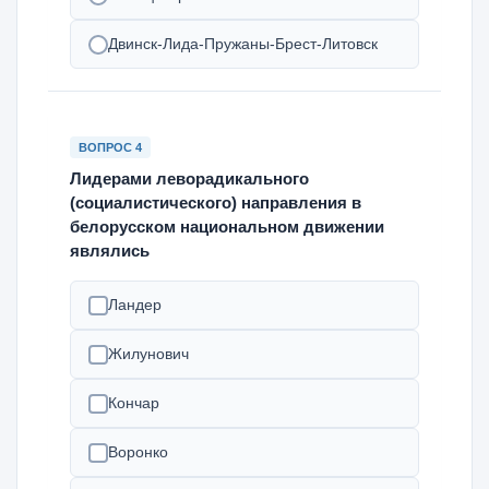
Двинск-Лида-Пружаны-Брест-Литовск
ВОПРОС 4
Лидерами леворадикального
(социалистического) направления в
белорусском национальном движении
являлись
Ландер
Жилунович
Кончар
Воронко