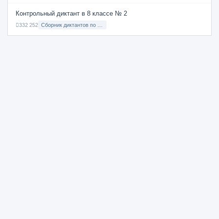
Контрольный диктант в 8 классе № 2
332 252
Сборник диктантов по Русскому языку в 8 классе с русским языком обучения