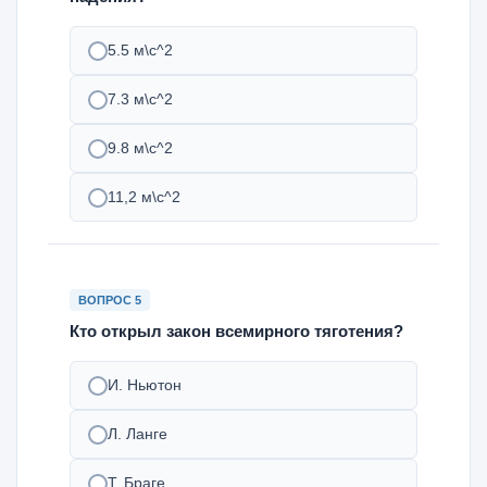
5.5 м\с^2
7.3 м\с^2
9.8 м\с^2
11,2 м\с^2
ВОПРОС 5
Кто открыл закон всемирного тяготения?
И. Ньютон
Л. Ланге
Т. Браге