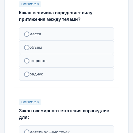
ВОПРОС 8
Какая величина определяет силу
притяжения между телами?
масса
объем
скорость
радиус
ВОПРОС 9
Закон всемирного тяготения справедлив
для:
материальных точек