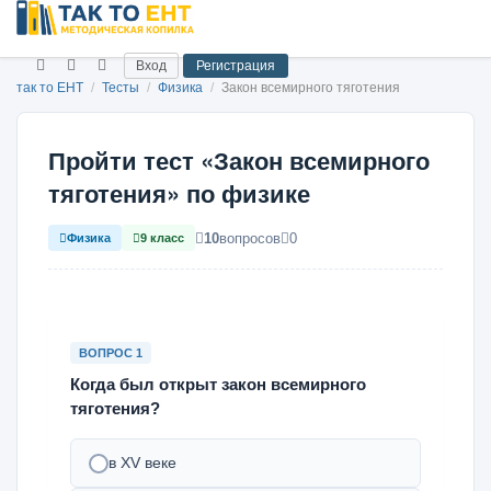
Вход
Регистрация
так то ЕНТ
/
Тесты
/
Физика
/
Закон всемирного тяготения
Пройти тест «Закон всемирного
тяготения» по физике
10
вопросов
0
Физика
9 класс
ВОПРОС 1
Когда был открыт закон всемирного
тяготения?
в XV веке