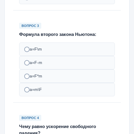
ВОПРОС 3
Формула второго закона Ньютона:
a=F\m
a=F-m
a=F*m
a=m\F
ВОПРОС 4
Чему равно ускорение свободного
падения?