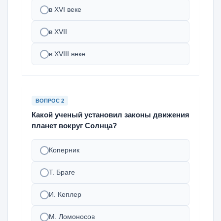
в XVI веке
в XVII
в XVIII веке
ВОПРОС 2
Какой ученый установил законы движения
планет вокруг Солнца?
Коперник
Т. Браге
И. Кеплер
М. Ломоносов