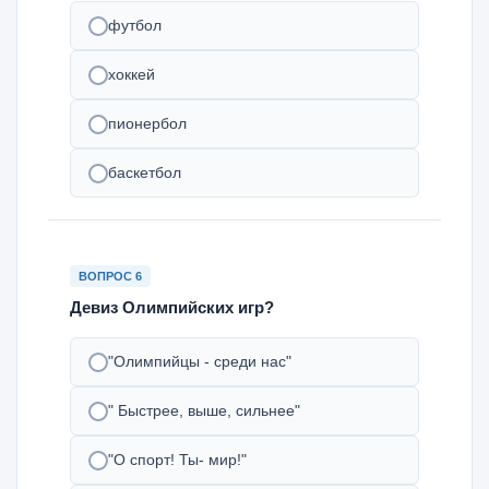
футбол
хоккей
пионербол
баскетбол
ВОПРОС 6
Девиз Олимпийских игр?
"Олимпийцы - среди нас"
" Быстрее, выше, сильнее"
"О спорт! Ты- мир!"