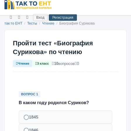
Вход
Регистрация
так то ЕНТ
/
Тесты
/
Чтение
/
Биография Сурикова
Пройти тест «Биография
Сурикова» по чтению
10
вопросов
0
Чтение
3 класс
ВОПРОС 1
В каком году родился Суриков?
1845
1846