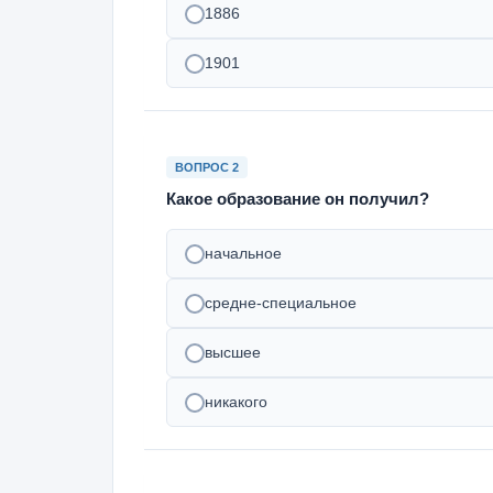
1886
1901
ВОПРОС 2
Какое образование он получил?
начальное
средне-специальное
высшее
никакого