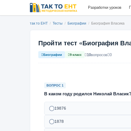
Разработки уроков
П
так то ЕНТ
/
Тесты
/
Биографии
/
Биография Власика
Пройти тест «Биография Вл
10
вопросов
0
Биографии
9 класс
ВОПРОС 1
В каком году родился Николай Власик
19876
1878