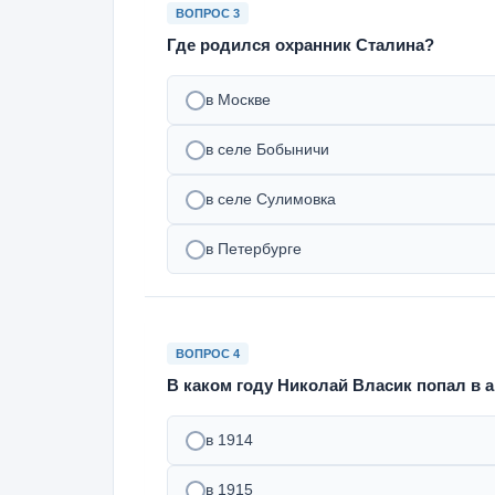
ВОПРОС 3
Где родился охранник Сталина?
в Москве
в селе Бобыничи
в селе Сулимовка
в Петербурге
ВОПРОС 4
В каком году Николай Власик попал в
в 1914
в 1915