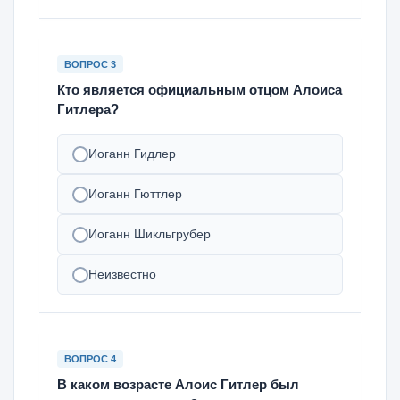
ВОПРОС 3
Кто является официальным отцом Алоиса
Гитлера?
Иоганн Гидлер
Иоганн Гюттлер
Иоганн Шикльгрубер
Неизвестно
ВОПРОС 4
В каком возрасте Алоис Гитлер был