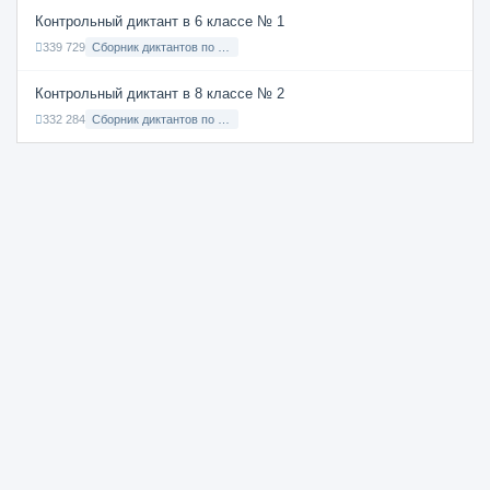
Контрольный диктант в 6 классе № 1
339 729
Сборник диктантов по Русскому языку в 6 классе с русским языком обучения
Контрольный диктант в 8 классе № 2
332 284
Сборник диктантов по Русскому языку в 8 классе с русским языком обучения