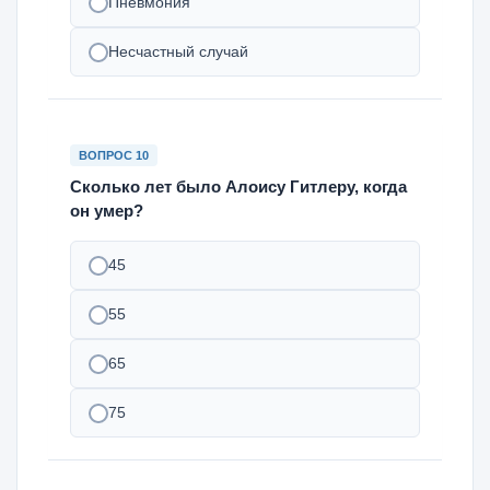
Пневмония
Несчастный случай
ВОПРОС 10
Сколько лет было Алоису Гитлеру, когда
он умер?
45
55
65
75