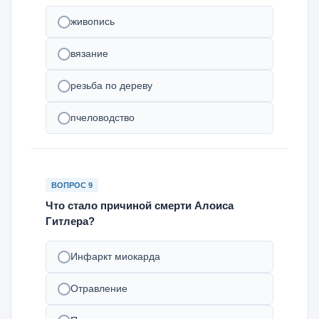
живопись
вязание
резьба по дереву
пчеловодство
ВОПРОС 9
Что стало причиной смерти Алоиса
Гитлера?
Инфаркт миокарда
Отравление