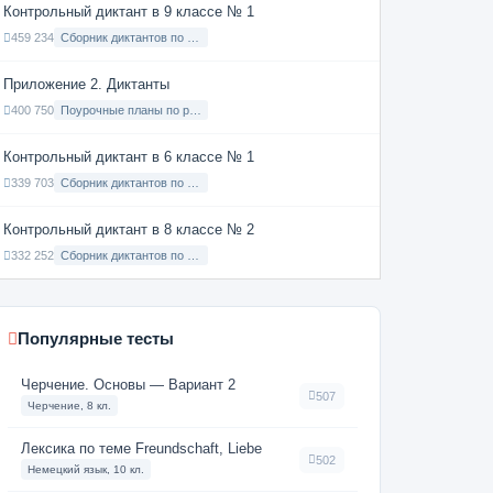
Контрольный диктант в 9 классе № 1
459 234
Сборник диктантов по Русскому языку в 9 классе с русским языком обучения
Приложение 2. Диктанты
400 750
Поурочные планы по русскому языку 7 класс
Контрольный диктант в 6 классе № 1
339 703
Сборник диктантов по Русскому языку в 6 классе с русским языком обучения
Контрольный диктант в 8 классе № 2
332 252
Сборник диктантов по Русскому языку в 8 классе с русским языком обучения
Популярные тесты
Черчение. Основы — Вариант 2
507
Черчение, 8 кл.
Лексика по теме Freundschaft, Liebe
502
Немецкий язык, 10 кл.