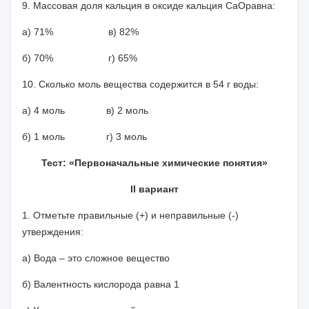
9. Массовая доля кальция в оксиде кальция
CaO
равна:
а) 71% в) 82%
б) 70% г) 65%
10. Сколько моль вещества содержится в
54 г
воды:
а) 4 моль в) 2 моль
б) 1 моль г) 3 моль
Тест: «Первоначальные химические понятия»
II
вариант
1. Отметьте правильные (+) и неправильные (-)
утверждения:
а) Вода – это сложное вещество
б) Валентность кислорода равна 1