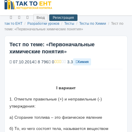
Вход
Регистрация
так то ЕНТ
/
Разработки уроков
/
Тесты
/
Тесты по Химии
/
Тест по
теме: «Первоначальные химические понятия»
Тест по теме: «Первоначальные
химические понятия»
07.10.2014
8 796
0
3.3
Химия
I
вариант
1. Отметьте правильные (+) и неправильные (-)
утверждения:
а) Сгорание топлива – это физическое явление
б) То, из чего состоят тела, называется веществом