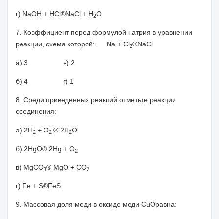
г)
NaOH
+
HCl
®
NaCl
+
H
O
2
7. Коэффициент перед формулой натрия в уравнении
реакции, схема которой:
Na
+
Cl
®
NaCl
2
а) 3 в) 2
б) 4 г) 1
8. Среди приведенных реакций отметьте реакции
соединения:
а) 2
H
+
O
®
2
H
O
2
2
2
б) 2
HgO
®
2
Hg
+
O
2
в
) MgCO
®
MgO + CO
3
2
г)
Fe
+
S
®
FeS
9. Массовая доля меди в оксиде меди
CuO
равна: