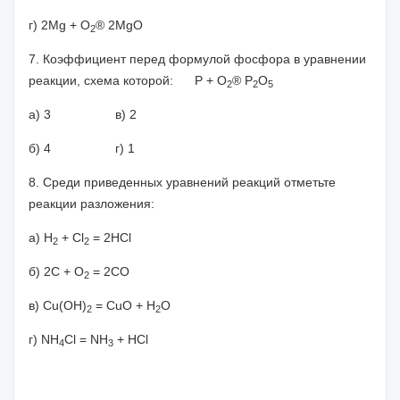
г) 2
Mg
+
O
®
2
MgO
2
7. Коэффициент перед формулой фосфора в уравнении
реакции, схема которой: Р + О
®
Р
О
2
2
5
а) 3 в) 2
б) 4 г) 1
8. Среди приведенных уравнений реакций отметьте
реакции разложения:
а)
H
+
Cl
= 2
HCl
2
2
б
)
2C
+ O
= 2CO
2
в
) Cu(OH)
= CuO + H
O
2
2
г
) NH
Cl = NH
+ HCl
4
3