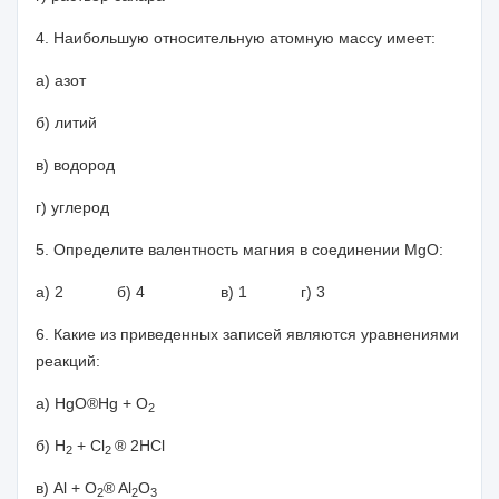
4. Наибольшую относительную атомную массу имеет:
а) азот
б) литий
в) водород
г) углерод
5. Определите валентность магния в соединении
MgO
:
а) 2 б) 4 в) 1 г) 3
6. Какие из приведенных записей являются уравнениями
реакций:
а)
HgO
®
Hg
+
O
2
б
) H
+ Cl
®
2HCl
2
2
в
) Al + O
®
Al
O
2
2
3