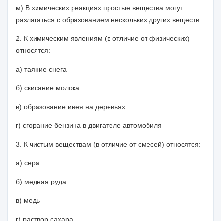
м) В химических реакциях простые вещества могут
разлагаться с образованием нескольких других веществ
2. К химическим явлениям (в отличие от физических)
относятся:
а) таяние снега
б) скисание молока
в) образование инея на деревьях
г) сгорание бензина в двигателе автомобиля
3. К чистым веществам (в отличие от смесей) относятся:
а) сера
б) медная руда
в) медь
г) раствор сахара