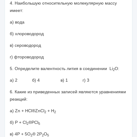
4. Наибольшую относительную молекулярную массу
имеет:
а) вода
б) хлороводород
в) сероводород
г) фтороводород
5. Определите валентность лития в соединении
Li
O
:
2
а) 2 б) 4 в) 1 г) 3
6. Какие из приведенных записей являются уравнениями
реакций:
а)
Zn
+
HCl
®
ZnCl
+
H
2
2
б)
P
+
Cl
®
PCl
2
5
в) 4
P
+ 5
O
®
2
P
O
2
2
5