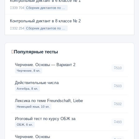
Контрольный диктант в 6 классе № 1
339 704
Сборник диктантов по Русскому языку в 6 классе с русским языком обучения
Контрольный диктант в 8 классе № 2
332 254
Сборник диктантов по Русскому языку в 8 классе с русским языком обучения
Популярные тесты
Черчение. Основы — Вариант 2
510
Черчение, 8 кл.
Действительные числа
503
Алгебра, 8 кл.
Лексика по теме Freundschaft, Liebe
502
Немецкий язык, 10 кл.
Итоговый тест по курсу ОБЖ за
493
ОБЖ, 6 кл.
Черчение. Основы