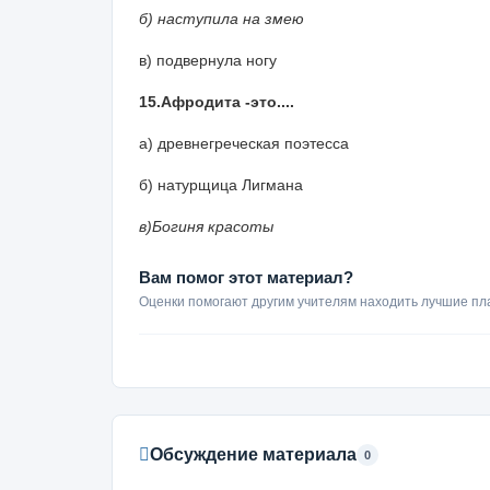
б) наступила на змею
в) подвернула ногу
15.Афродита -это....
а) древнегреческая поэтесса
б) натурщица Лигмана
в)Богиня красоты
Вам помог этот материал?
Оценки помогают другим учителям находить лучшие пл
Обсуждение материала
0