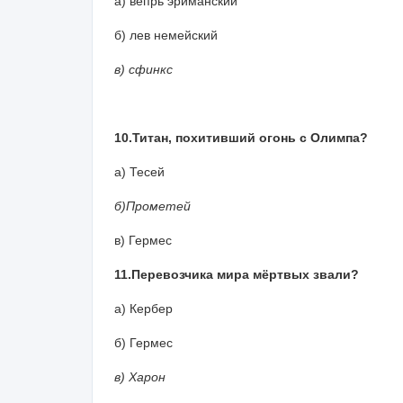
а) вепрь эриманский
б) лев немейский
в) сфинкс
10.Титан, похитивший огонь с Олимпа?
а) Тесей
б)Прометей
в) Гермес
11.Перевозчика мира мёртвых звали?
а) Кербер
б) Гермес
в) Харон