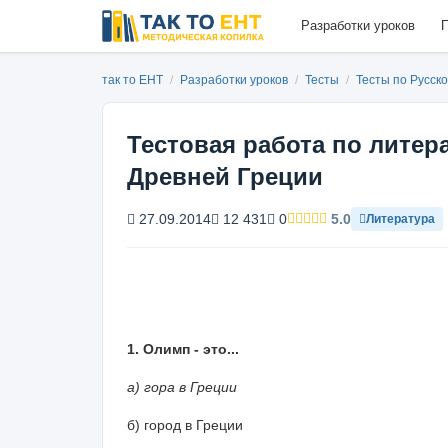
Разработки уроков
П
так то ЕНТ
/
Разработки уроков
/
Тесты
/
Тесты по Русск
Тестовая работа по литер
Древней Греции
27.09.2014
12 431
0
5.0
Литература
1. Олимп - это...
а) гора в Греции
б) город в Греции