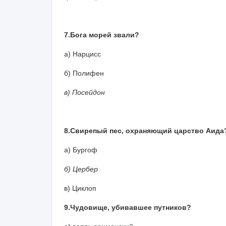
7.Бога морей звали?
а) Нарцисс
б) Полифен
в) Посейдон
8.Свирепый пес, охраняющий царство Аида
а) Бургоф
б) Цербер
в) Циклоп
9.Чудовище, убивавшее путников?