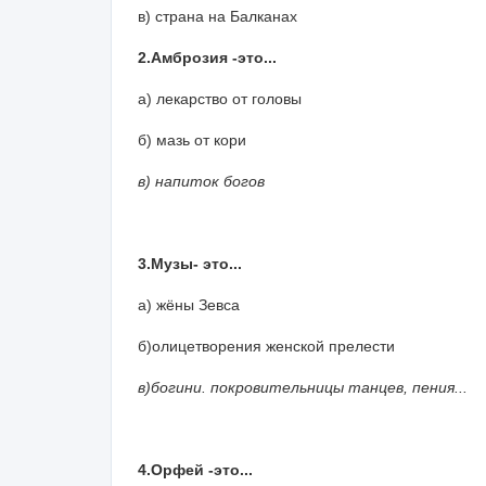
в) страна на Балканах
2.Амброзия -это...
а) лекарство от головы
б) мазь от кори
в) напиток богов
3.Музы- это...
а) жёны Зевса
б)олицетворения женской прелести
в)богини. покровительницы танцев, пения...
4.Орфей -это...