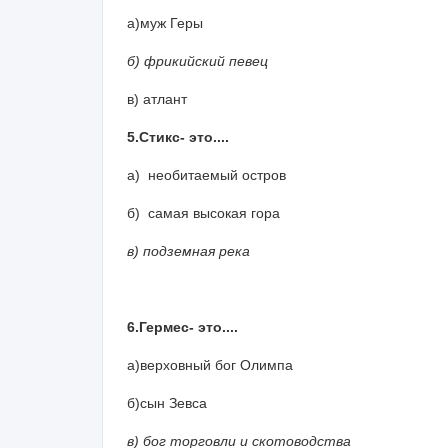
а)муж Геры
б) фрикийский певец
в) атлант
5.Стикс- это....
а) необитаемый остров
б) самая высокая гора
в) подземная река
6.Гермес- это....
а)верховный бог Олимпа
б)сын Зевса
в) бог торговли и скотоводства