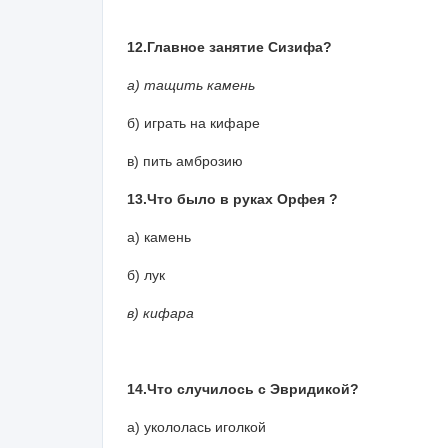
12.Главное занятие Сизифа?
а) тащить камень
б) играть на кифаре
в) пить амброзию
13.Что было в руках Орфея ?
а) камень
б) лук
в) кифара
14.Что случилось с Эвридикой?
а) укололась иголкой