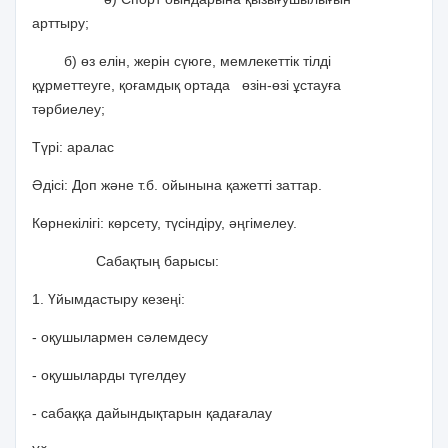
арттыру;
б) өз елін, жерін сүюге, мемлекеттік тілді
құрметтеуге, қоғамдық ортада өзін-өзі ұстауға
тәрбиелеу;
Түрі: аралас
Әдісі:
Доп және т.б. ойынына қажетті заттар.
Көрнекілігі: көрсету, түсіндіру, әңгімелеу.
Сабақтың барысы:
1. Үйымдастыру кезеңі:
- оқушылармен сәлемдесу
- оқушыларды түгелдеу
- сабаққа дайындықтарын қадағалау