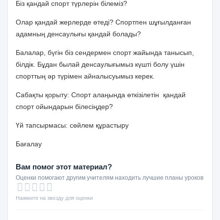
Біз қандай спорт түрлерін білеміз?
Олар қандай жерлерде өтеді? Спортпен шұғылданған
адамның денсаулығы қандай болады?
Балалар, бүгін біз сендермен спорт жайында танысып,
білдік. Бұдан былай денсаулығымыз күшті болу үшін
спорттың әр түрімен айналысуымыз керек.
Сабақты қорыту: Спорт алаңында өткізілетін қандай
спорт ойындарын білесіңдер?
Үй тапсырмасы:
сөйлем құрастыру
Бағалау
Вам помог этот материал?
Оценки помогают другим учителям находить лучшие планы уроков
Нажмите на звезду для оценки