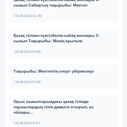
сынып Сабақтың тақырыбы: Мектеп
03.09.2014
11 185
Қазақ тілінен күнтізбелік-сабақ жоспары 3-
сынып Тақырыбы: Менің ауылым
03.09.2014
9 340
Тақырыбы: Мектептің спорт үйірмелері
16.08.2014
9 338
Орыс сыныптарындағы қазақ тілінде
оқушылардың тілін дамыта отырып, өз
ойлары...
25.08.2014
8 417