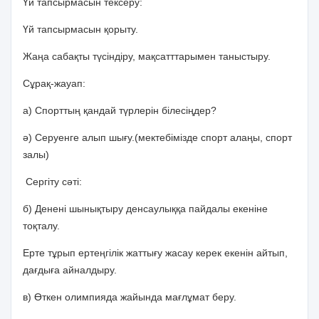
Үй тапсырмасын тексеру:
Үй тапсырмасын қорыту.
Жаңа сабақты түсіндіру, мақсатттарымен таныстыру.
Сұрақ-жауап:
а) Спорттың қандай түрлерін білесіңдер?
ә) Серуенге алып шығу.(мектебімізде спорт алаңы, спорт
залы)
Сергіту сәті:
б) Денені шынықтыру денсаулыққа пайдалы екеніне
тоқталу.
Ерте тұрып ертеңгілік жаттығу жасау керек екенін айтып,
дағдыға айналдыру.
в) Өткен олимпияда жайында мағлұмат беру.