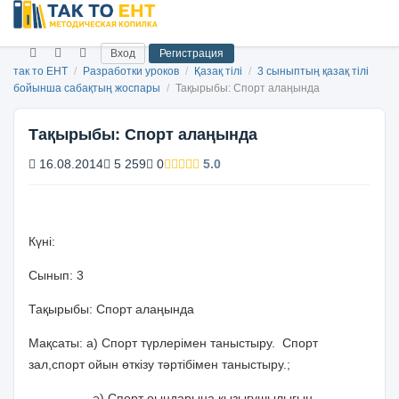
Вход
Регистрация
так то ЕНТ
/
Разработки уроков
/
Қазақ тілі
/
3 сыныптың қазақ тілі
бойынша сабақтың жоспары
/
Тақырыбы: Спорт алаңында
Тақырыбы: Спорт алаңында
16.08.2014
5 259
0
5.0
Күні:
Сынып: 3
Тақырыбы:
Спорт алаңында
Мақсаты:
а) Спорт түрлерімен таныстыру. Спорт
зал,спорт ойын өткізу тәртібімен таныстыру.;
ә) Спорт оындарына қызығушылығын