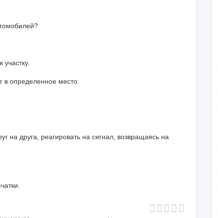
втомобилей?
 участку.
ег в определенное
место.
руг на друга,
pea
гировать на сигнал, возвращаясь на
чатки.