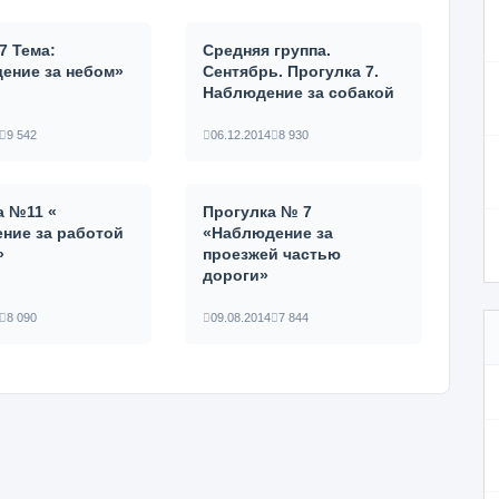
7 Тема:
Средняя группа.
ение за небом»
Сентябрь. Прогулка 7.
Наблюдение за собакой
9 542
06.12.2014
8 930
а №11 «
Прогулка № 7
ние за работой
«Наблюдение за
»
проезжей частью
дороги»
8 090
09.08.2014
7 844