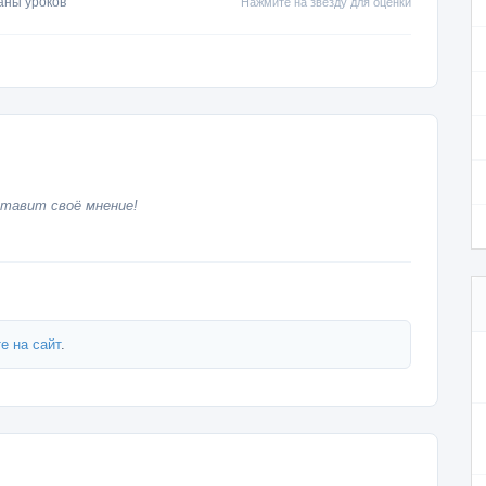
аны уроков
Нажмите на звезду для оценки
тавит своё мнение!
е на сайт
.