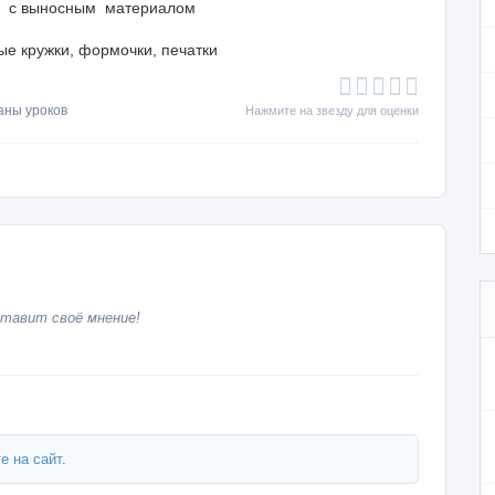
й с выносным материалом
ные кружки, формочки, печатки
аны уроков
Нажмите на звезду для оценки
тавит своё мнение!
е на сайт
.