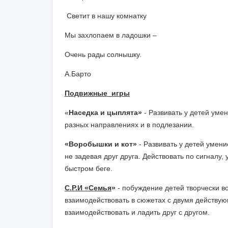
Светит в нашу комнатку
Мы захлопаем в ладошки –
Очень рады солнышку.
А.Барто
Подвижные игры
«
Наседка и цыплята»
- Развивать у детей уме
разных направлениях и в подлезании.
«Воробышки и кот»
- Развивать у детей умени
не задевая друг друга. Действовать по сигналу, 
быстром беге.
С.Р.И «Семья
»
-
побуждение детей творчески в
взаимодействовать в сюжетах с двумя действу
взаимодействовать и ладить друг с другом.