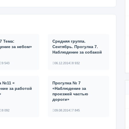
7 Тема:
Средняя группа.
ение за небом»
Сентябрь. Прогулка 7.
Наблюдение за собакой
9 543
06.12.2014
8 932
а №11 «
Прогулка № 7
ние за работой
«Наблюдение за
»
проезжей частью
дороги»
8 092
09.08.2014
7 845