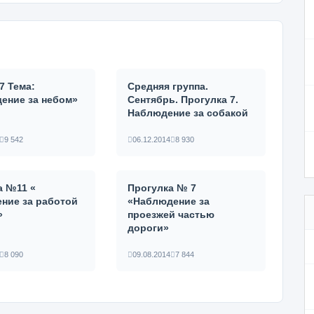
7 Тема:
Средняя группа.
ение за небом»
Сентябрь. Прогулка 7.
Наблюдение за собакой
9 542
06.12.2014
8 930
а №11 «
Прогулка № 7
ние за работой
«Наблюдение за
»
проезжей частью
дороги»
8 090
09.08.2014
7 844