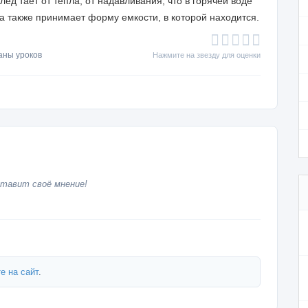
лед тает от тепла, от надавли­вания; что в горячей воде
 а также принимает форму емкости, в ко­торой находится.
аны уроков
Нажмите на звезду для оценки
тавит своё мнение!
е на сайт
.