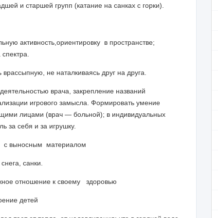
дшей и старшей групп (катание на санках с горки).
льную активность,
ориентировку в пространстве;
 спектра.
ь врассыпную, не наталкиваясь друг на друга.
 деятельностью врача,
закрепление названий
ализации игрового замысла.
Формировать умение
ющими лицами (врач — больной); в индивидуальных
ь за себя и за игрушку.
й с выносным материалом
 снега,
санки.
ежное отношение к своему здоровью
оение детей