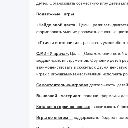
детей. Организовать совмест­
ную игру детей мла
Подвижные игры
«Найди свой цвет».
Цель:
развивать двигате
формировать умение
различать основные цвета
«
Птички и птенчики» -
развивать умение
бегат
С.Р.И «У врача».
Цель:
Ознакомление детей с
медицинских инструментов. Обу­
чение детей ре
взаимодействовать в сюжетах с двумя действу
играх с игрушками-заместителями исполнять рол
Самостоятельно-игровая
деятельность дете
Выносной материал
: л
опатки, формочки для
Катание с горки на санках
- воспитывать бер
Игры со снегом –
поддерживать бодрое настр