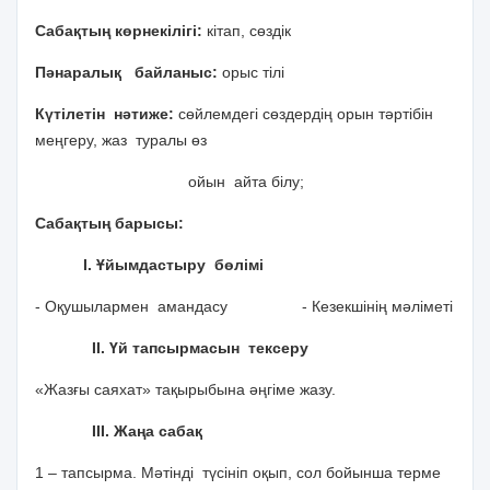
Сабақтың көрнекілігі:
кітап, сөздік
Пәнаралық байланыс:
орыс тілі
Күтілетін нәтиже:
сөйлемдегі сөздердің орын тәртібін
меңгеру, жаз туралы өз
ойын айта білу;
Сабақтың барысы:
І. Ұйымдастыру бөлімі
- Оқушылармен амандасу - Кезекшінің мәліметі
ІІ. Үй тапсырмасын тексеру
«Жазғы саяхат» тақырыбына әңгіме жазу.
ІІІ. Жаңа сабақ
1 – тапсырма. Мәтінді түсініп оқып, сол бойынша терме