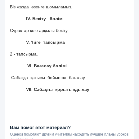
Біз жазда өзенге шомыламыз.
ІV. Бекіту бөлімі
Сұрақтар қою арқылы бекіту
V. Үйге тапсырма
2 - тапсырма.
VІ. Бағалау бөлімі
Сабаққа қатысы бойынша бағалау
VІІ. Сабақты қорытындылау
Вам помог этот материал?
Оценки помогают другим учителям находить лучшие планы уроков