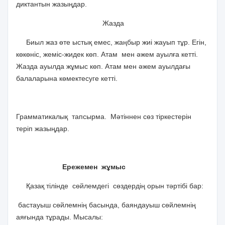
диктантын жазыңдар.
Жазда
Биыл жаз өте ыстық емес, жаңбыр жиі жауып тұр. Егін,
көкөніс, жеміс-жидек көп. Атам мен әжем ауылға кетті.
Жазда ауылда жұмыс көп. Атам мен әжем ауылдағы
балаларына көмектесуге кетті.
Грамматикалық тапсырма. Мәтіннен сөз тіркестерін
теріп жазыңдар.
Ережемен жұмыс
Қазақ тілінде сөйлемдегі сөздердің орын тәртібі бар:
бастауыш сөйлемнің басында, баяндауыш сөйлемнің
аяғында тұрады. Мысалы: