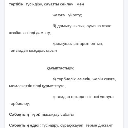
тәртібін түсіндіру, сауатты сөйлеу мен
жазуға үйрету;
б) дамытушылық: ауызша және
жазбаша тілді дамыту,
қызығушылықтарын оятып,
танымдық көзқарастарын
қалыптастыру;
в) тәрбиелік: өз елін, жерін сүюге,
мемлекеттік тілді құрметтеуге,
қоғамдық ортада өзін-өзі ұстауға
тәрбиелеу;
Сабақтың түрі:
пысықтау сабағы
Сабақтың әдісі:
түсіндіру, сұрақ-жауап, терме диктант