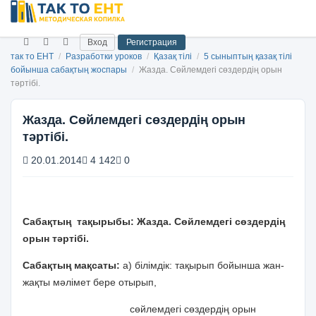
Вход
Регистрация
так то ЕНТ
/
Разработки уроков
/
Қазақ тілі
/
5 сыныптың қазақ тілі
бойынша сабақтың жоспары
/
Жазда. Сөйлемдегі сөздердің орын
тәртібі.
Жазда. Сөйлемдегі сөздердің орын
тәртібі.
20.01.2014
4 142
0
Сабақтың тақырыбы: Жазда. Сөйлемдегі сөздердің
орын тәртібі.
Сабақтың мақсаты:
а) білімдік: тақырып бойынша жан-
жақты мәлімет бере отырып,
сөйлемдегі сөздердің орын