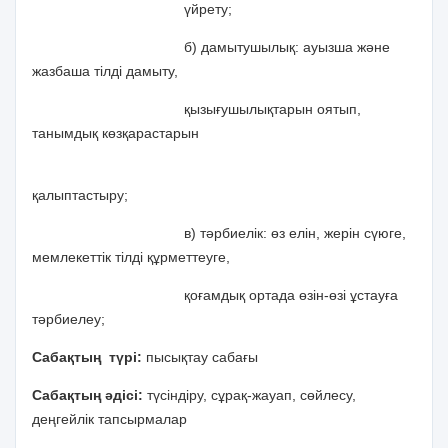
үйрету;
б) дамытушылық: ауызша және
жазбаша тілді дамыту,
қызығушылықтарын оятып,
танымдық көзқарастарын
қалыптастыру;
в) тәрбиелік: өз елін, жерін сүюге,
мемлекеттік тілді құрметтеуге,
қоғамдық ортада өзін-өзі ұстауға
тәрбиелеу;
Сабақтың түрі:
пысықтау сабағы
Сабақтың әдісі:
түсіндіру, сұрақ-жауап, сөйлесу,
деңгейлік тапсырмалар