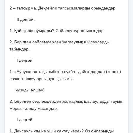
2 – тапсырма. Деңгейлік тапсырмаларды орындаңдар.
ІІІ деңгей.
1. Қай жерің ауырады? Сөйлесу құрастырыңдар.
2. Берілген сөйлемдерден жалғаулық шылауларды
табыңдар.
ІІ деңгей.
1. «Аурухана» тақырыбына сұхбат дайындаңдар (керекті
сөздер:тіркеу орны, қан қысымы,
қызуды өлшеу)
2. Берілген сөйлемдерден жалғаулық шылауларды тауып,
морф. талдау жасаңдар.
І деңгей.
1. Денсаулықты не үшін сақтау керек? Өз ойларыңды