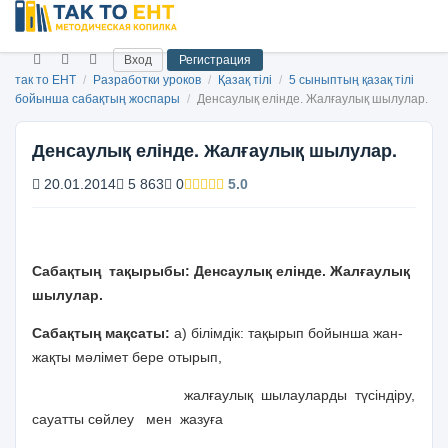
Вход
Регистрация
так то ЕНТ
/
Разработки уроков
/
Қазақ тілі
/
5 сыныптың қазақ тілі
бойынша сабақтың жоспары
/
Денсаулық елінде. Жалғаулық шылулар.
Денсаулық елінде. Жалғаулық шылулар.
20.01.2014
5 863
0
5.0
Сабақтың тақырыбы: Денсаулық елінде. Жалғаулық
шылулар.
Сабақтың мақсаты:
а) білімдік: тақырып бойынша жан-
жақты мәлімет бере отырып,
жалғаулық шылауларды түсіндіру,
сауатты сөйлеу мен жазуға