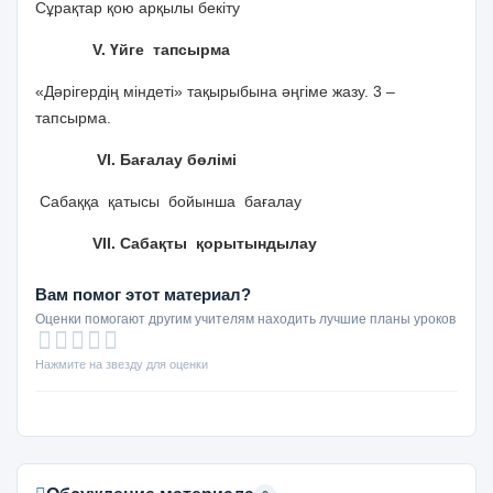
Сұрақтар қою арқылы бекіту
V. Үйге тапсырма
«Дәрігердің міндеті» тақырыбына әңгіме жазу. 3 –
тапсырма.
VІ. Бағалау бөлімі
Сабаққа қатысы бойынша бағалау
VІІ. Сабақты қорытындылау
Вам помог этот материал?
Оценки помогают другим учителям находить лучшие планы уроков
Нажмите на звезду для оценки