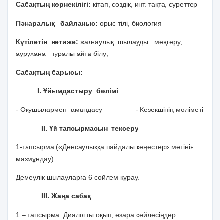
Сабақтың көрнекілігі:
кітап, сөздік, инт. тақта, суреттер
Пәнаралық байланыс:
орыс тілі, биология
Күтілетін нәтиже:
жалғаулық шылауды меңгеру,
аурухана туралы айта білу;
Сабақтың барысы:
І. Ұйымдастыру бөлімі
- Оқушылармен амандасу - Кезекшінің мәліметі
ІІ. Үй тапсырмасын тексеру
1-тапсырма («Денсаулыққа пайдалы кеңестер» мәтінін
мазмұндау)
Демеулік шылауларға 6 сөйлем құрау.
ІІІ. Жаңа сабақ
1 – тапсырма. Диалогты оқып, өзара сөйлесіңдер.