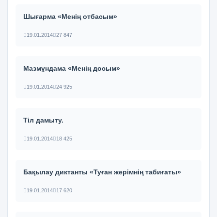
Шығарма «Менің отбасым»
19.01.2014
27 847
Мазмұндама «Менің досым»
19.01.2014
24 925
Тіл дамыту.
19.01.2014
18 425
Бақылау диктанты «Туған жерімнің табиғаты»
19.01.2014
17 620