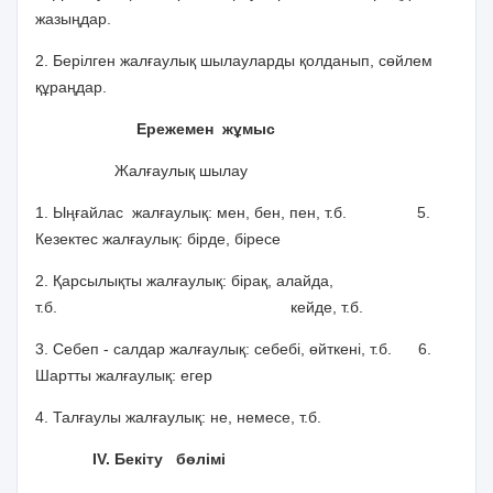
жазыңдар.
2. Берілген жалғаулық шылауларды қолданып, сөйлем
құраңдар.
Ережемен жұмыс
Жалғаулық шылау
1. Ыңғайлас жалғаулық: мен, бен, пен, т.б. 5.
Кезектес жалғаулық: бірде, біресе
2. Қарсылықты жалғаулық: бірақ, алайда,
т.б. кейде, т.б.
3. Себеп - салдар жалғаулық: себебі, өйткені, т.б. 6.
Шартты жалғаулық: егер
4. Талғаулы жалғаулық: не, немесе, т.б.
ІV. Бекіту бөлімі