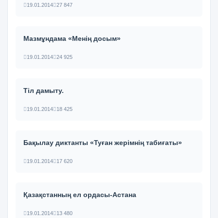
19.01.2014
27 847
Мазмұндама «Менің досым»
19.01.2014
24 925
Тіл дамыту.
19.01.2014
18 425
Бақылау диктанты «Туған жерімнің табиғаты»
19.01.2014
17 620
Қазақстанның ел ордасы-Астана
19.01.2014
13 480