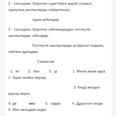
2 - тапсырма. Берілген суреттерге қарай отырып,
сұраулық шылауларды пайдаланып,
сұрақ қойыңдар.
3 - тапсырма. Берілген сөйлемдерден септеулік
шылауларды табыңдар.
Септеулік шылауларды қолданып өздерің
сөйлем құраңдар.
Сөзжасам
1. ім 2. бен 3. ді 1. Менің көзім қара.
2. Адам көзбен көреді.
3. Көзді желден
қорғау керек.
4. де
көз
5. ілдірік 4. Дұрыстап көзде.
5. Мен көзілдірік кидім.