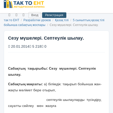
Вход
Регистрация
так то ЕНТ
/
Разработки уроков
/
Қазақ тілі
/
5 сыныптың қазақ тілі
бойынша сабақтың жоспары
/
Сезу мүшелері. Септеулік шылау.
Сезу мүшелері. Септеулік шылау.
20.01.2014
5 218
0
Сабақтың тақырыбы: Сезу мүшелері. Септеулік
шылау.
Сабақтың мақсаты:
а) білімдік: тақырып бойынша жан-
жақты мәлімет бере отырып,
септеулік шылауларды түсіндіру,
сауатты сөйлеу мен жазуға