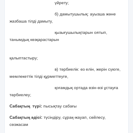
үйрету;
б) дамытушылық: ауызша және
жазбаша тілді дамыту,
қызығушылықтарын оятып,
танымдық көзқарастарын
қалыптастыру;
в) тәрбиелік: өз елін, жерін сүюге,
мемлекеттік тілді құрметтеуге,
қоғамдық ортада өзін-өзі ұстауға
тәрбиелеу;
Сабақтың түрі:
пысықтау сабағы
Сабақтың әдісі:
түсіндіру, сұрақ-жауап, сөйлесу,
сөзжасам