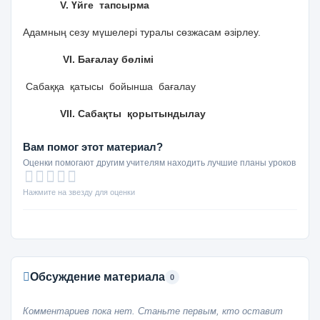
V. Үйге тапсырма
Адамның сезу мүшелері туралы сөзжасам әзірлеу.
VІ. Бағалау бөлімі
Сабаққа қатысы бойынша бағалау
VІІ. Сабақты қорытындылау
Вам помог этот материал?
Оценки помогают другим учителям находить лучшие планы уроков
Нажмите на звезду для оценки
Обсуждение материала
0
Комментариев пока нет. Станьте первым, кто оставит