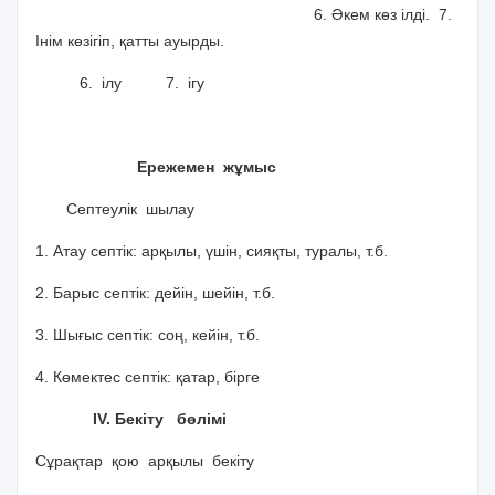
6. Әкем көз ілді. 7.
Інім көзігіп, қатты ауырды.
6. ілу 7. ігу
Ережемен жұмыс
Септеулік шылау
1. Атау септік: арқылы, үшін, сияқты, туралы, т.б.
2. Барыс септік: дейін, шейін, т.б.
3. Шығыс септік: соң, кейін, т.б.
4. Көмектес септік: қатар, бірге
ІV. Бекіту бөлімі
Сұрақтар қою арқылы бекіту