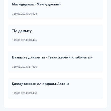
Мазмұндама «Менің досым»
19.01.2014
24 925
Тіл дамыту.
19.01.2014
18 425
Бақылау диктанты «Туған жерімнің табиғаты»
19.01.2014
17 620
Қазақстанның ел ордасы-Астана
19.01.2014
13 480