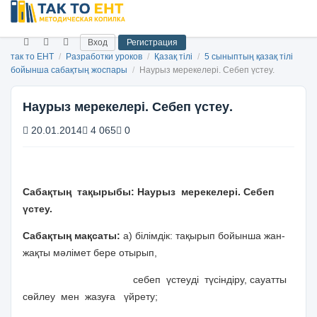
Вход
Регистрация
так то ЕНТ
/
Разработки уроков
/
Қазақ тілі
/
5 сыныптың қазақ тілі
бойынша сабақтың жоспары
/
Наурыз мерекелері. Себеп үстеу.
Наурыз мерекелері. Себеп үстеу.
20.01.2014
4 065
0
Сабақтың тақырыбы: Наурыз мерекелері. Себеп
үстеу.
Сабақтың мақсаты:
а) білімдік: тақырып бойынша жан-
жақты мәлімет бере отырып,
себеп үстеуді түсіндіру, сауатты
сөйлеу мен жазуға үйрету;