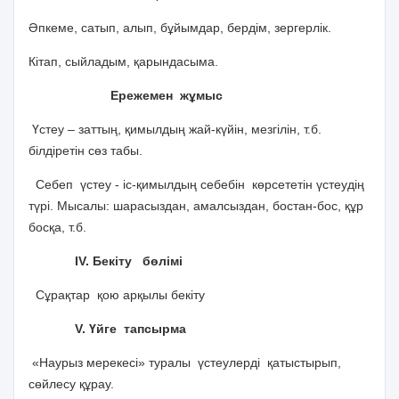
Әпкеме, сатып, алып, бұйымдар, бердім, зергерлік.
Кітап, сыйладым, қарындасыма.
Ережемен жұмыс
Үстеу – заттың, қимылдың жай-күйін, мезгілін, т.б.
білдіретін сөз табы.
Себеп үстеу - іс-қимылдың себебін көрсететін үстеудің
түрі. Мысалы: шарасыздан, амалсыздан, бостан-бос, құр
босқа, т.б.
ІV. Бекіту бөлімі
Сұрақтар қою арқылы бекіту
V. Үйге тапсырма
«Наурыз мерекесі» туралы үстеулерді қатыстырып,
сөйлесу құрау.