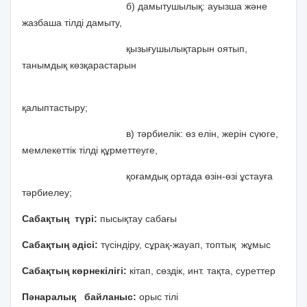
б) дамытушылық: ауызша және
жазбаша тілді дамыту,
қызығушылықтарын оятып,
танымдық көзқарастарын
қалыптастыру;
в) тәрбиелік: өз елін, жерін сүюге,
мемлекеттік тілді құрметтеуге,
қоғамдық ортада өзін-өзі ұстауға
тәрбиелеу;
Сабақтың түрі:
пысықтау сабағы
Сабақтың әдісі:
түсіндіру, сұрақ-жауап, топтық жұмыс
Сабақтың көрнекілігі:
кітап, сөздік, инт. тақта, суреттер
Пәнаралық байланыс:
орыс тілі