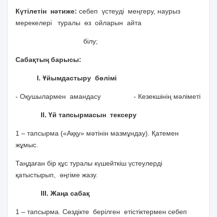
Күтілетін нәтиже:
себеп үстеуді меңгеру, наурыз
мерекелері туралы өз ойларын айта
білу;
Сабақтың барысы:
І. Ұйымдастыру бөлімі
- Оқушылармен амандасу - Кезекшінің мәліметі
ІІ. Үй тапсырмасын тексеру
1 – тапсырма («Аққу» мәтінін мазмұндау). Қатемен
жұмыс.
Таңдаған бір құс туралы күшейткіш үстеулерді
қатыстырып, әңгіме жазу.
ІІІ. Жаңа сабақ
1 – тапсырма. Сөздікте берілген етістіктермен себеп