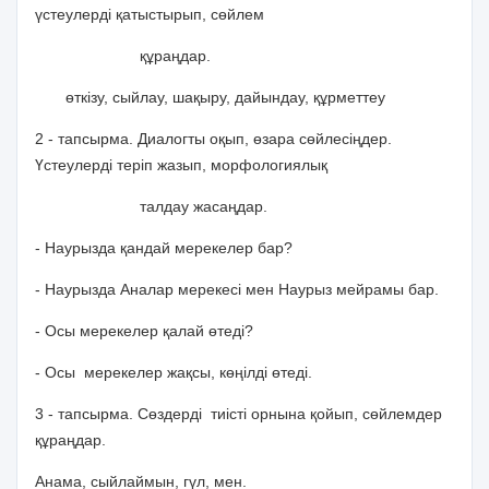
үстеулерді қатыстырып, сөйлем
құраңдар.
өткізу, сыйлау, шақыру, дайындау, құрметтеу
2 - тапсырма. Диалогты оқып, өзара сөйлесіңдер.
Үстеулерді теріп жазып, морфологиялық
талдау жасаңдар.
- Наурызда қандай мерекелер бар?
- Наурызда Аналар мерекесі мен Наурыз мейрамы бар.
- Осы мерекелер қалай өтеді?
- Осы мерекелер жақсы, көңілді өтеді.
3 - тапсырма. Сөздерді тиісті орнына қойып, сөйлемдер
құраңдар.
Анама, сыйлаймын, гүл, мен.