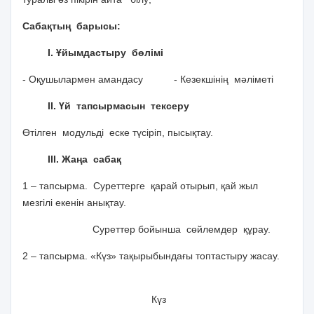
Сабақтың барысы:
І. Ұйымдастыру бөлімі
- Оқушылармен амандасу - Кезекшінің мәліметі
ІІ. Үй тапсырмасын тексеру
Өтілген модульді еске түсіріп, пысықтау.
ІІІ. Жаңа сабақ
1 – тапсырма. Суреттерге қарай отырып, қай жыл
мезгілі екенін анықтау.
Суреттер бойынша сөйлемдер құрау.
2 – тапсырма. «Күз» тақырыбындағы топтастыру жасау.
Күз