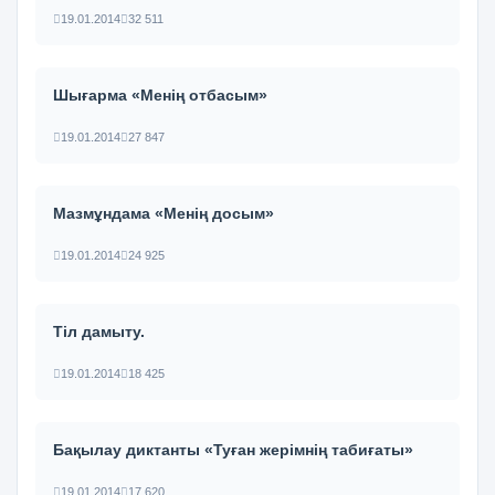
19.01.2014
32 511
Шығарма «Менің отбасым»
19.01.2014
27 847
Мазмұндама «Менің досым»
19.01.2014
24 925
Тіл дамыту.
19.01.2014
18 425
Бақылау диктанты «Туған жерімнің табиғаты»
19.01.2014
17 620