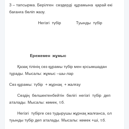
3 – тапсырма. Берілген
сөздерді
құрамына
қарай екі
бағанға бөліп жазу.
Негізгі түбір Туынды түбір
Ережемен жұмыс
Қазақ тілінің сөз құрамы түбір мен қосымшадан
тұрады. Мысалы: жұмыс –шы-лар
Сөз құрамы: түбір
+ жұрнақ
+ жалғау
Сөздің бөлшектенбейтін бөлігі негізгі түбір деп
аталады. Мысалы: көмек, т.б.
Негізгі түбірге сөз тудырушы жұрнақ жалғанса, ол
туынды түбір деп аталады. Мысалы: көмек +ші, т.б.