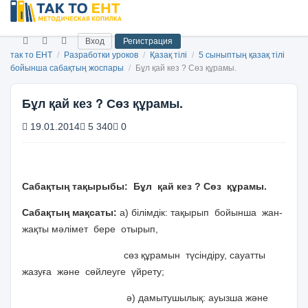
Вход
Регистрация
так то ЕНТ
/
Разработки уроков
/
Қазақ тілі
/
5 сыныптың қазақ тілі
бойынша сабақтың жоспары
/
Бұл қай кез ? Сөз құрамы.
Бұл қай кез ? Сөз құрамы.
19.01.2014
5 340
0
Сабақтың тақырыбы: Бұл қай кез ? Сөз құрамы.
Сабақтың мақсаты:
а) білімдік: тақырып бойынша жан-
жақты мәлімет бере отырып,
сөз құрамын түсіндіру, сауатты
жазуға және сөйлеуге үйрету;
ә) дамытушылық: ауызша және