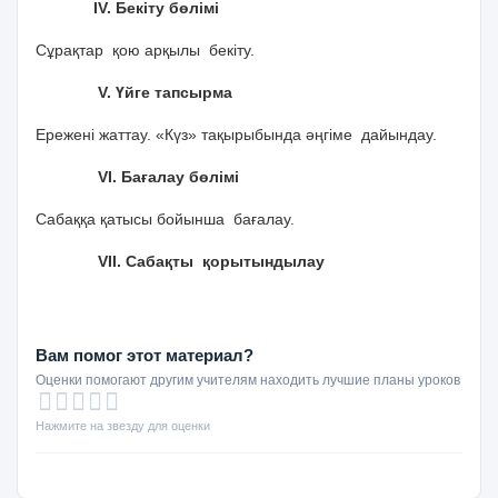
ІV. Бекіту бөлімі
Сұрақтар қою арқылы бекіту.
V. Үйге тапсырма
Ережені жаттау. «Күз» тақырыбында әңгіме дайындау.
VІ. Бағалау бөлімі
Сабаққа қатысы бойынша бағалау.
VІІ. Сабақты қорытындылау
Вам помог этот материал?
Оценки помогают другим учителям находить лучшие планы уроков
Нажмите на звезду для оценки