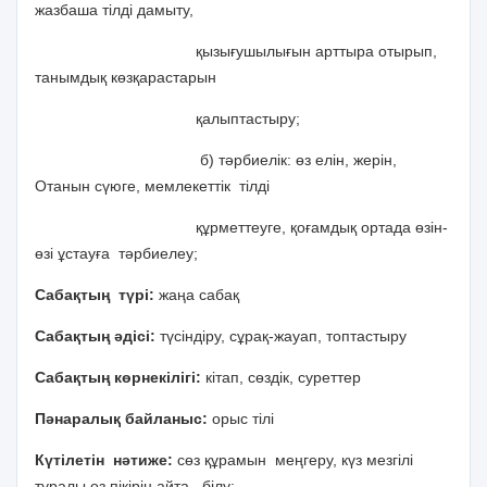
жазбаша тілді дамыту,
қызығушылығын арттыра отырып,
танымдық көзқарастарын
қалыптастыру;
б) тәрбиелік: өз елін, жерін,
Отанын сүюге, мемлекеттік тілді
құрметтеуге, қоғамдық ортада өзін-
өзі ұстауға тәрбиелеу;
Сабақтың түрі:
жаңа сабақ
Сабақтың әдісі:
түсіндіру, сұрақ-жауап, топтастыру
Сабақтың көрнекілігі:
кітап, сөздік, суреттер
Пәнаралық байланыс:
орыс тілі
Күтілетін нәтиже:
сөз құрамын меңгеру, күз мезгілі
туралы өз пікірін айта білу;