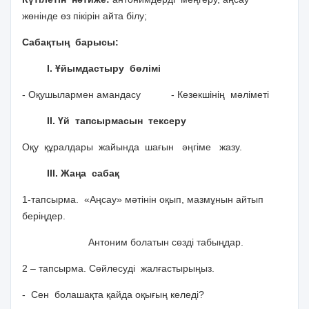
жөнінде өз пікірін айта білу;
Сабақтың барысы:
І. Ұйымдастыру бөлімі
- Оқушылармен амандасу - Кезекшінің мәліметі
ІІ. Үй тапсырмасын тексеру
Оқу құралдары жайында шағын әңгіме жазу.
ІІІ. Жаңа сабақ
1-тапсырма. «Аңсау» мәтінін оқып, мазмұнын айтып
беріңдер.
Антоним болатын сөзді табыңдар.
2 – тапсырма. Сөйлесуді жалғастырыңыз.
- Сен болашақта қайда оқығың келеді?