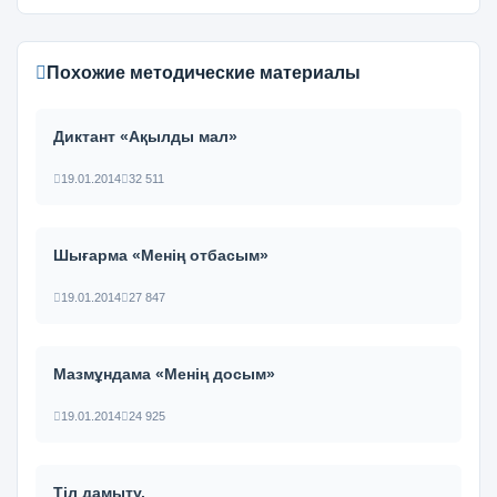
Похожие методические материалы
Диктант «Ақылды мал»
19.01.2014
32 511
Шығарма «Менің отбасым»
19.01.2014
27 847
Мазмұндама «Менің досым»
19.01.2014
24 925
Тіл дамыту.