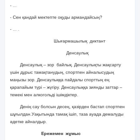
- ...
- Сен қандай мектепте оқуды армандайсың?
- ... .
Шығармашылық диктант
Денсаулық
Денсаулық – зор байлық. Денсаулықты жақсарту
үшін дұрыс тамақтанудың, спортпен айналысудың
маңызы зор. Денсаулыққа пайдалы спорттың ең
қарапайым түрі – жүгіру. Денсаулыққа зиянды заттар –
темекі мен алкогольді ішімдіктер.
Денің сау болсын десең, қазірден бастап спортпен
шұғылдан.Уақытында тамақ ішіп, таза ауада демалуды
әдетке айналдыр.
Ережемен жұмыс