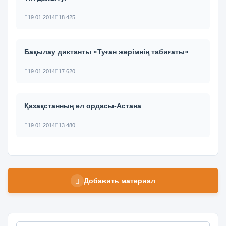
19.01.2014
18 425
Бақылау диктанты «Туған жерімнің табиғаты»
19.01.2014
17 620
Қазақстанның ел ордасы-Астана
19.01.2014
13 480
Добавить материал