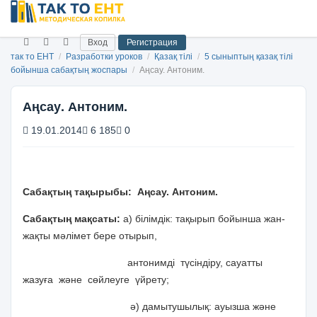
Вход
Регистрация
так то ЕНТ
/
Разработки уроков
/
Қазақ тілі
/
5 сыныптың қазақ тілі
бойынша сабақтың жоспары
/
Аңсау. Антоним.
Аңсау. Антоним.
19.01.2014
6 185
0
Сабақтың тақырыбы: Аңсау. Антоним.
Сабақтың мақсаты:
а) білімдік: тақырып бойынша жан-
жақты мәлімет бере отырып,
антонимді түсіндіру, сауатты
жазуға және сөйлеуге үйрету;
ә) дамытушылық: ауызша және