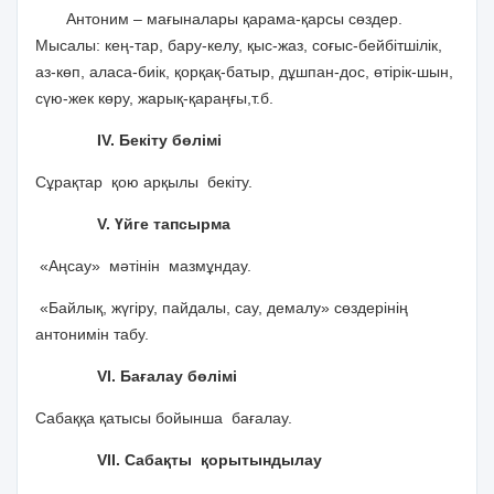
Антоним – мағыналары қарама-қарсы сөздер.
Мысалы: кең-тар, бару-келу, қыс-жаз, соғыс-бейбітшілік,
аз-көп, аласа-биік, қорқақ-батыр, дұшпан-дос, өтірік-шын,
сүю-жек көру, жарық-қараңғы,т.б.
ІV. Бекіту бөлімі
Сұрақтар қою арқылы бекіту.
V. Үйге тапсырма
«Аңсау» мәтінін мазмұндау.
«Байлық, жүгіру, пайдалы, сау, демалу» сөздерінің
антонимін табу.
VІ. Бағалау бөлімі
Сабаққа қатысы бойынша бағалау.
VІІ. Сабақты қорытындылау