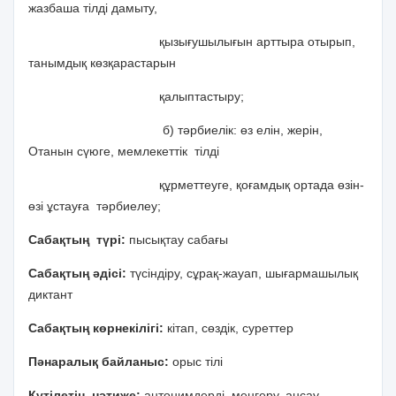
жазбаша тілді дамыту,
қызығушылығын арттыра отырып,
танымдық көзқарастарын
қалыптастыру;
б) тәрбиелік: өз елін, жерін,
Отанын сүюге, мемлекеттік тілді
құрметтеуге, қоғамдық ортада өзін-
өзі ұстауға тәрбиелеу;
Сабақтың түрі:
пысықтау сабағы
Сабақтың әдісі:
түсіндіру, сұрақ-жауап, шығармашылық
диктант
Сабақтың көрнекілігі:
кітап, сөздік, суреттер
Пәнаралық байланыс:
орыс тілі
Күтілетін нәтиже:
антонимдерді меңгеру, аңсау