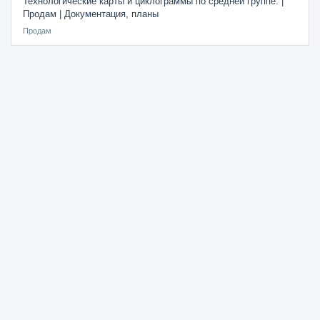
Технологические карты и циклограммы по средней группе. |
Продам | Документация, планы
Продам