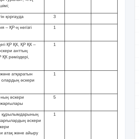
шімі;
гін қорғауда
3
я – ҚР-ң негізгі
1
егі ҚР ҚК, ҚР ҚК –
1
əскери анттың
 ҚК рəміздері,
ы жəне атқаратын
1
, олардың əскери
-ның əскери
5
 жарғылары
ери құрылымдарының
1
жарғылардың əскери
скери
и атақ жəне айыру