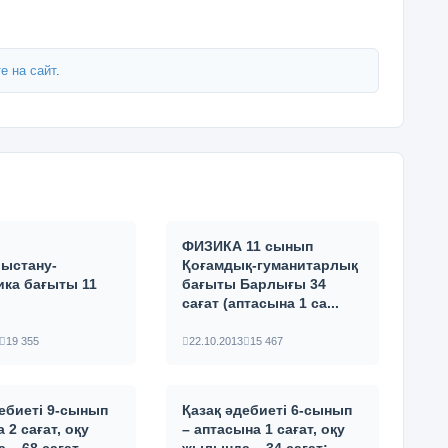
е на сайт
.
ФИЗИКА 11 сынып
ыстану-
Қоғамдық-гуманитарлық
ика бағыты 11
бағыты Барлығы 34
сағат (аптасына 1 са...
19 355
22.10.2013
15 467
дебиеті 9-сынып
Қазақ әдебиеті 6-сынып
 2 сағат, оқу
– аптасына 1 сағат, оқу