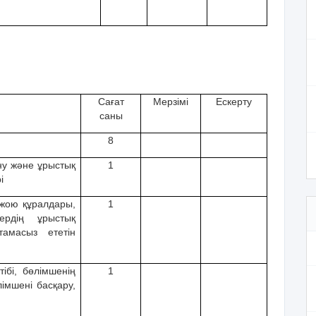
Сағат
Мерзімі
Ескерту
саны
8
ну жəне ұрыстық
1
і
 жою құралдары,
1
ердің ұрыстық
тамасыз ететін
ібі, бөлімшенің
1
лімшені басқару,