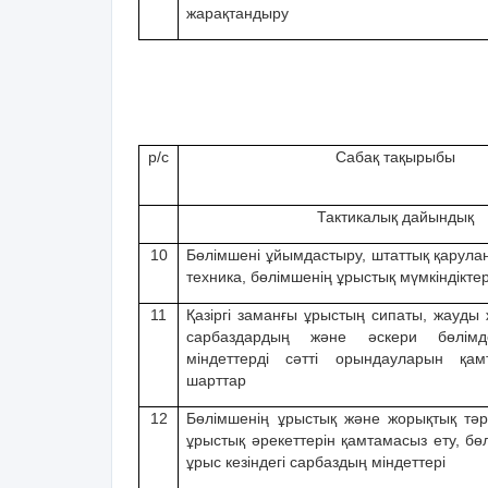
жарақтандыру
р/с
Сабақ тақырыбы
Тактикалық дайындық
10
Бөлімшені ұйымдастыру, штаттық қарула
техника, бөлімшенің ұрыстық мүмкіндіктер
11
Қазіргі заманғы ұрыстың сипаты, жауды
сарбаздардың жəне əскери бөлімд
міндеттерді сəтті орындауларын қам
шарттар
12
Бөлімшенің ұрыстық жəне жорықтық тəрт
ұрыстық əрекеттерін қамтамасыз ету, бө
ұрыс кезіндегі сарбаздың міндеттері