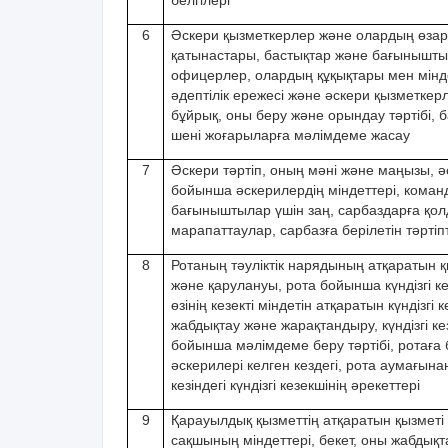
белгілері
6
Әскери қызметкерлер жəне олардың өзар
қатынастары, бастықтар жəне бағыныштыл
офицерлер, олардың құқықтары мен мінде
əдептілік ережесі жəне əскери қызметкерле
бұйрық, оны беру жəне орындау тəртібі, 
шені жоғарыларға мəлімдеме жасау
7
Әскери тəртіп, оның мəні жəне маңызы, əс
бойынша əскерилердің міндеттері, коман
бағыныштылар үшін заң, сарбаздарға қо
марапаттаулар, сарбазға берілетін тəртіпт
8
Ротаның тəуліктік нарядының атқаратын қ
жəне қарулануы, рота бойынша күндізгі ке
өзінің кезекті міндетін атқаратын күндізгі 
жабдықтау жəне жарақтандыру, күндізгі к
бойынша мəлімдеме беру тəртібі, ротаға
əскерилері келген кездегі, рота аумағына
кезіндегі күндізгі кезекшінің əрекеттері
9
Қарауылдық қызметтің атқаратын қызметі 
сақшының міндеттері, бекет, оны жабдықт