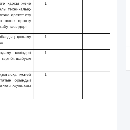
ерге қарсы жəне
1
ралы техникалық-
жəне əрекет ету
ын жəне орнату
табу тəсілдері
рбаздың қозғалу
1
кет
далу кезіндегі
1
 тəртібі, шабуыл
қтығысқа түспей
1
ататын орынды)
налған оқпананы