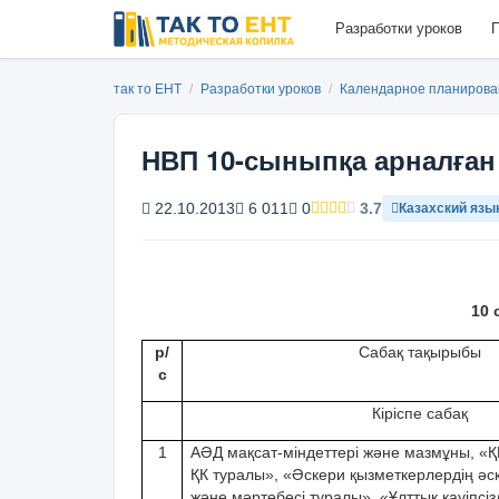
Разработки уроков
П
так то ЕНТ
/
Разработки уроков
/
Календарное планиров
НВП 10-сыныпқа арналған 
22.10.2013
6 011
0
3.7
Казахский язы
10
с
р/
Сабақ тақырыбы
с
Кіріспе сабақ
1
АӘД мақсат-міндеттері жəне мазмұны, «
ҚК туралы», «Əскери қызметкерлердің əск
жəне мəртебесі туралы», «Ұлттық қауіпсіз