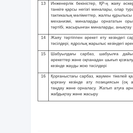
13
Инженерлік бекіністер, ҚР-ң жаяу əск
танкіге қарсы негізгі миналары, олар ту
тактикалық мəліметтер, жалпы құрылысы 
механизмі, миналарды орнататын ор
тəртібі, жасырынған миналарды, анықтау 
14
Жаяу тəртіппен əрекет ету кезіндегі са
тəсілдері, ядролық жарылыс кезіндегі əре
15
Шабуылдағы сарбаз, шабуылға дайын
əрекеттер жəне оқпанадан шығып қозғалу
кезінде жауды жою тəсілдері
16
Қорғаныстағы сарбаз, жаумен тікелей қа
қорғану кезінде ату позициясын (оқ 
таңдау жəне орналасу. Жатып атуға ар
жабдықтау жəне жасыру