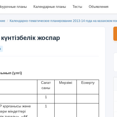
оурочные планы
Календарные планы
Тесты
Объявления
ание
/
Календарно-тематическое планирование 2013-14 года на казахском я
күнтізбелік жоспар
к
ынып (үлгі)
Сағат
Мерзімі
Ескерту
саны
1
ҚР қорғанысы жəне
1
ери міндеттері
дік туралы», «АҚ