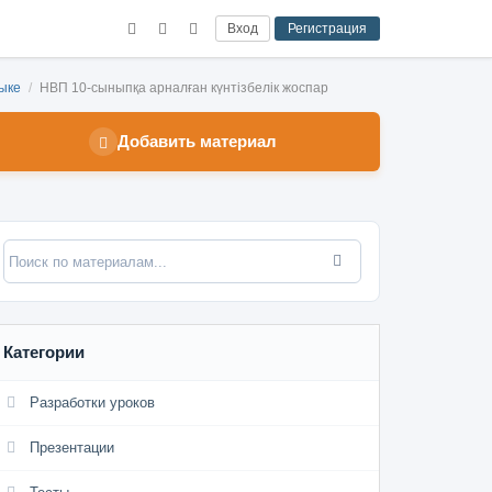
Вход
Регистрация
зыке
/
НВП 10-сыныпқа арналған күнтізбелік жоспар
Добавить материал
Категории
Разработки уроков
Презентации