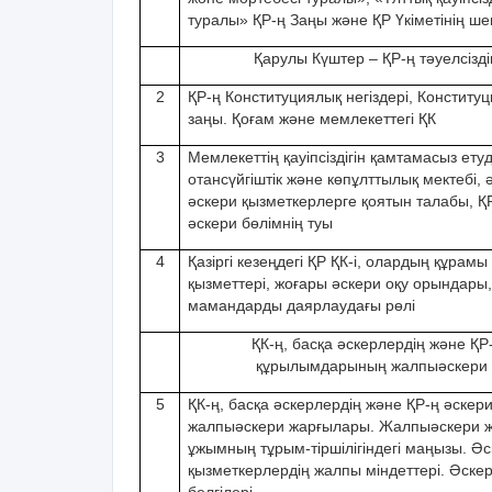
туралы» ҚР-ң Заңы жəне ҚР Үкіметінің ше
Қарулы Күштер – ҚР-ң тəуелсізді
2
ҚР-ң Конституциялық негіздері, Конституци
заңы. Қоғам жəне мемлекеттегі ҚК
3
Мемлекеттің қауіпсіздігін қамтамасыз етуд
отансүйгіштік жəне көпұлттылық мектебі, 
əскери қызметкерлерге қоятын талабы, ҚР
əскери бөлімнің туы
4
Қазіргі кезеңдегі ҚР ҚК-і, олардың құрам
қызметтері, жоғары əскери оқу орындары
мамандарды даярлаудағы рөлі
ҚК-ң, басқа əскерлердің жəне ҚР
құрылымдарының жалпыəскери
5
ҚК-ң, басқа əскерлердің жəне ҚР-ң əск
жалпыəскери жарғылары. Жалпыəскери 
ұжымның тұрым-тіршілігіндегі маңызы. Ə
қызметкерлердің жалпы міндеттері.
Əскер