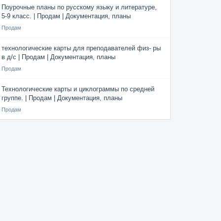
Поурочные планы по русскому языку и литературе,
5-9 класс. | Продам | Документация, планы
Продам
технологические карты для преподавателей физ- ры
в д/с | Продам | Документация, планы
Продам
Технологические карты и циклограммы по средней
группе. | Продам | Документация, планы
Продам