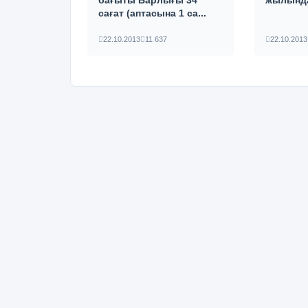
бағыты Барлығы 34
жылында
сағат (аптасына 1 са...
22.10.2013
11 637
22.10.2013