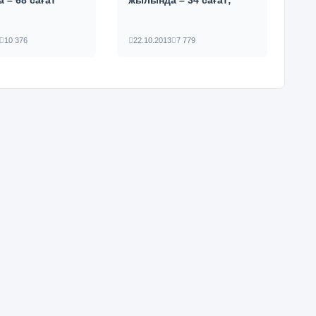
 – 68 сағат
жылында – 34 сағат;
10 376
22.10.2013
7 779