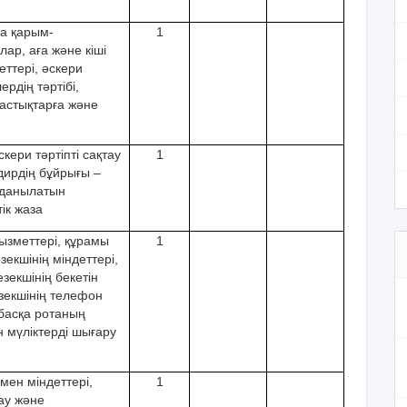
а қарым-
1
ар, аға жəне кіші
ттері, əскери
рдің тəртібі,
бастықтарға жəне
кери тəртіпті сақтау
1
дирдің бұйрығы –
лданылатын
ік жаза
ызметтері, құрамы
1
зекшінің міндеттері,
кезекшінің бекетін
езекшінің телефон
 басқа ротаның
н мүліктерді шығару
мен міндеттері,
1
ау жəне