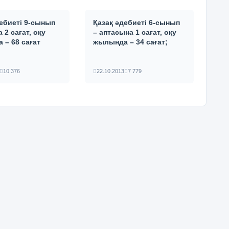
дебиеті 9-сынып
Қазақ әдебиеті 6-сынып
 2 сағат, оқу
– аптасына 1 сағат, оқу
 – 68 сағат
жылында – 34 сағат;
10 376
22.10.2013
7 779