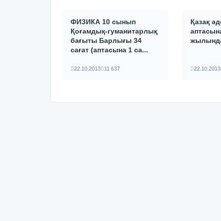
ФИЗИКА 10 сынып
Қазақ ә
Қоғамдық-гуманитарлық
аптасына
бағыты Барлығы 34
жылында
сағат (аптасына 1 са...
22.10.2013
11 637
22.10.2013