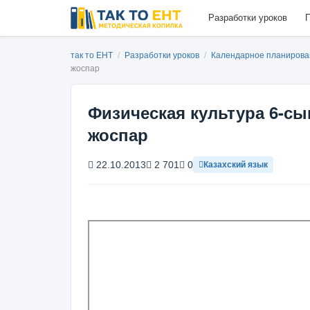
Разработки уроков
П
так то ЕНТ
/
Разработки уроков
/
Календарное планиров
жоспар
Физическая культура 6-сы
жоспар
22.10.2013
2 701
0
Казахский язык