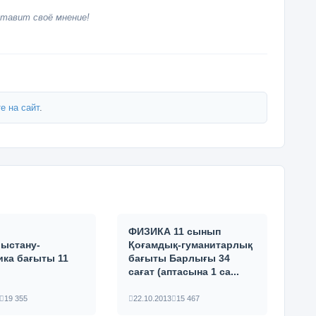
тавит своё мнение!
е на сайт
.
ФИЗИКА 11 сынып
ыстану-
Қоғамдық-гуманитарлық
ика бағыты 11
бағыты Барлығы 34
сағат (аптасына 1 са...
19 355
22.10.2013
15 467