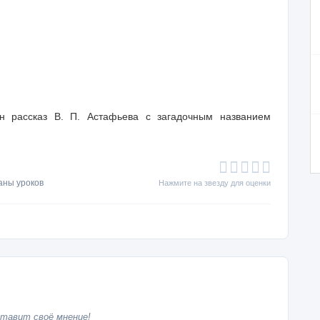
н рассказ В. П. Астафьева с загадочным названием
аны уроков
Нажмите на звезду для оценки
тавит своё мнение!