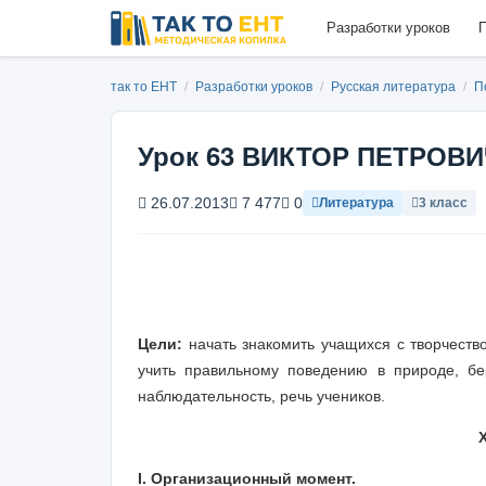
Разработки уроков
П
так то ЕНТ
/
Разработки уроков
/
Русская литература
/
П
Урок 63 ВИКТОР ПЕТРОВ
26.07.2013
7 477
0
Литература
3 класс
Цели
:
начать знакомить учащихся с творчеств
учить правильному поведению в природе, б
наблюдательность, речь учеников.
I. Организационный момент.