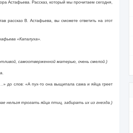
ра Астафьева. Рассказ, который мы прочитаем сегодня,
тав рассказ В. Астафьева, вы сможете ответить на этот
тафьева «Капалуха».
отливой, самоотверженной матерью, очень смелой.)
а.
…» до слов: «А пух-то она выщипала сама и яйца греет
чае нельзя трогать яйца птиц, забирать их из гнезда.)