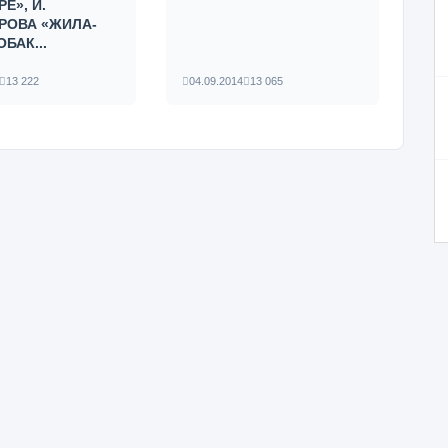
Е», И.
РОВА «ЖИЛА-
БАК...
13 222
04.09.2014
13 065