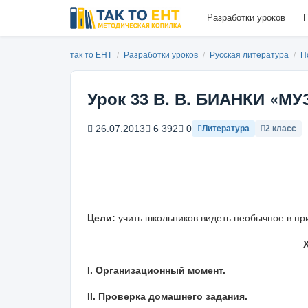
Разработки уроков
П
так то ЕНТ
/
Разработки уроков
/
Русская литература
/
П
Урок 33 В. В. БИАНКИ «М
26.07.2013
6 392
0
Литература
2 класс
Цели
:
учить школьников видеть необычное в при
I. Организационный момент.
II. Проверка домашнего задания.