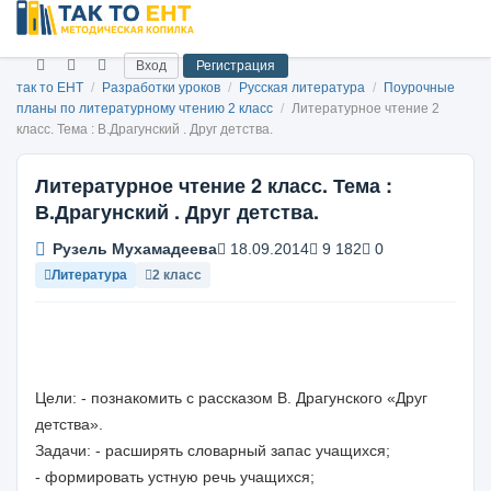
Вход
Регистрация
так то ЕНТ
/
Разработки уроков
/
Русская литература
/
Поурочные
планы по литературному чтению 2 класс
/
Литературное чтение 2
класс. Тема : В.Драгунский . Друг детства.
Литературное чтение 2 класс. Тема :
В.Драгунский . Друг детства.
Рузель Мухамадеева
18.09.2014
9 182
0
Литература
2 класс
Цели: - познакомить с рассказом В. Драгунского «Друг
детства».
Задачи: - расширять словарный запас учащихся;
- формировать устную речь учащихся;