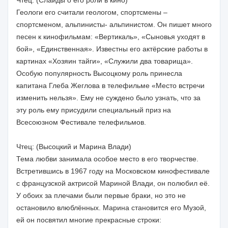
Геологи его считали геологом, спортсмены –
спортсменом, альпинисты- альпинистом. Он пишет много
песен к кинофильмам: «Вертикаль», «Сыновья уходят в
бой», «Единственная». Известны его актёрские работы в
картинах «Хозяин тайги», «Служили два товарища».
Особую популярность Высоцкому роль принесла
капитана Глеба Жеглова в телефильме «Место встречи
изменить нельзя». Ему не суждено было узнать, что за
эту роль ему присудили специальный приз на
Всесоюзном Фестивале телефильмов.
Чтец: (Высоцкий и Марина Влади)
Тема любви занимала особое место в его творчестве.
Встретившись в 1967 году на Московском кинофестивале
с французской актрисой Мариной Влади, он полюбил её.
У обоих за плечами были первые браки, но это не
остановило влюблённых. Марина становится его Музой,
ей он посвятил многие прекрасные строки: