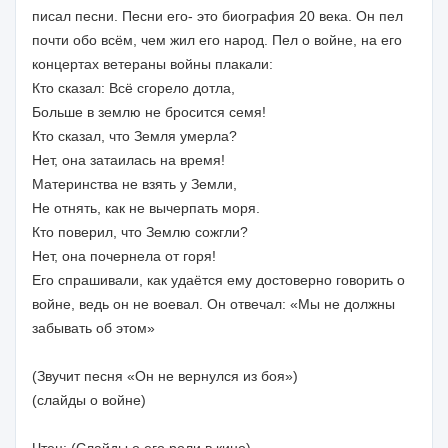
писал песни. Песни его- это биография 20 века. Он пел
почти обо всём, чем жил его народ. Пел о войне, на его
концертах ветераны войны плакали:
Кто сказал: Всё сгорело дотла,
Больше в землю не бросится семя!
Кто сказал, что Земля умерла?
Нет, она затаилась на время!
Материнства не взять у Земли,
Не отнять, как не вычерпать моря.
Кто поверил, что Землю сожгли?
Нет, она почернела от горя!
Его спрашивали, как удаётся ему достоверно говорить о
войне, ведь он не воевал. Он отвечал: «Мы не должны
забывать об этом»
(Звучит песня «Он не вернулся из боя»)
(слайды о войне)
Чтец: (Слайды о его роли в кино)