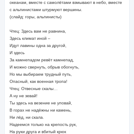
океанам, вместе с самолётами взмывают в небо, вместе
с альпинистами штурмуют вершины.
(слайд: горы, альпинисты)
Чтец: Здесь вам не равнина,
Здесь климат иной –
Идут лавины одна за другой,
И здесь
За камнепадом ревёт камнепад,
И можно свернуть, обрыв обогнуть,
Но мы выбираем трудный путь,
Опасный, как военная тропа!
Чтец: Отвесные скалы…
А ну не зевай!
Ты здесь на везение не уповай,
В горах не надёжны ни камень,
Ни лёд, ни скала.
Надеемся только на крепость рук,
На руки друга и вбитый крюк