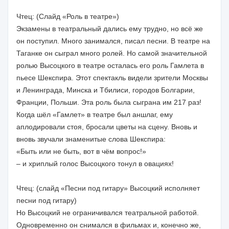
Чтец: (Слайд «Роль в театре»)
Экзамены в театральный дались ему трудно, но всё же
он поступил. Много занимался, писал песни. В театре на
Таганке он сыграл много ролей. Но самой значительной
ролью Высоцкого в театре осталась его роль Гамлета в
пьесе Шекспира. Этот спектакль видели зрители Москвы
и Ленинграда, Минска и Тбилиси, городов Болгарии,
Франции, Польши. Эта роль была сыграна им 217 раз!
Когда шёл «Гамлет» в театре был аншлаг, ему
аплодировали стоя, бросали цветы на сцену. Вновь и
вновь звучали знаменитые слова Шекспира:
«Быть или не быть, вот в чём вопрос!»
– и хриплый голос Высоцкого тонул в овациях!
Чтец: (слайд «Песни под гитару» Высоцкий исполняет
песни под гитару)
Но Высоцкий не ограничивался театральной работой.
Одновременно он снимался в фильмах и, конечно же,