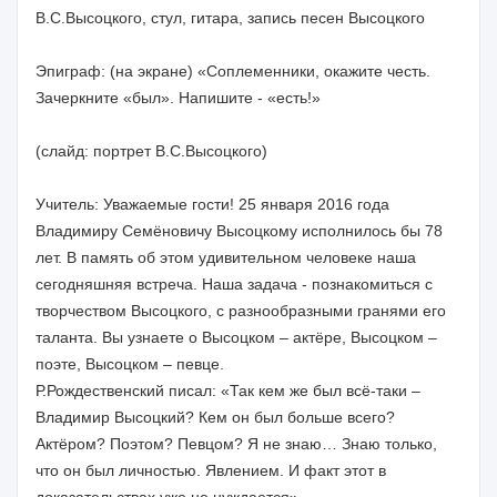
В.С.Высоцкого, стул, гитара, запись песен Высоцкого
Эпиграф: (на экране) «Соплеменники, окажите честь.
Зачеркните «был». Напишите - «есть!»
(слайд: портрет В.С.Высоцкого)
Учитель: Уважаемые гости! 25 января 2016 года
Владимиру Семёновичу Высоцкому исполнилось бы 78
лет. В память об этом удивительном человеке наша
сегодняшняя встреча. Наша задача - познакомиться с
творчеством Высоцкого, с разнообразными гранями его
таланта. Вы узнаете о Высоцком – актёре, Высоцком –
поэте, Высоцком – певце.
Р.Рождественский писал: «Так кем же был всё-таки –
Владимир Высоцкий? Кем он был больше всего?
Актёром? Поэтом? Певцом? Я не знаю… Знаю только,
что он был личностью. Явлением. И факт этот в
доказательствах уже не нуждается».