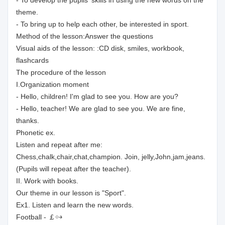
- To develop the pupils' skills in using the new words on the
theme.
- To bring up to help each other, be interested in sport.
Method of the lesson:Answer the questions
Visual aids of the lesson: :CD disk, smiles, workbook,
flashcards
The procedure of the lesson
I.Organization moment
- Hello, children! I'm glad to see you. How are you?
- Hello, teacher! We are glad to see you. We are fine,
thanks.
Phonetic ex.
Listen and repeat after me:
Chess,chalk,chair,chat,champion. Join, jelly,John,jam,jeans.
(Pupils will repeat after the teacher).
II. Work with books.
Our theme in our lesson is "Sport".
Ex1. Listen and learn the new words.
Football - ￴￳￲￡￮￫