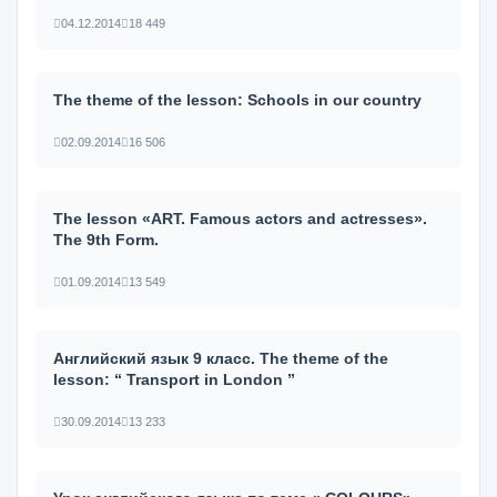
04.12.2014
18 449
The theme of the lesson: Schools in our country
02.09.2014
16 506
The lesson «ART. Famous actors and actresses».
The 9th Form.
01.09.2014
13 549
Английский язык 9 класс. The theme of the
lesson: “ Transport in London ”
30.09.2014
13 233