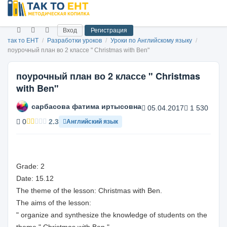
Вход
Регистрация
так то ЕНТ
/
Разработки уроков
/
Уроки по Английскому языку
/
поурочный план во 2 классе " Christmas with Ben"
поурочный план во 2 классе " Christmas
with Ben"
сарбасова фатима иртысовна
05.04.2017
1 530
0
2.3
Английский язык
Grade: 2
Date: 15.12
The theme of the lesson: Christmas with Ben.
The aims of the lesson:
" organize and synthesize the knowledge of students on the