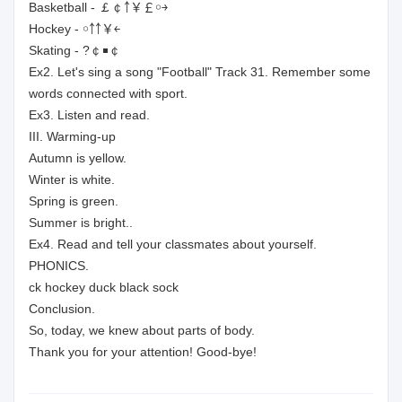
Basketball - ￡￠￱￪￥￲￡￮￫
Hockey - ￵￮￪￪￥￩
Skating - ￱￻￰?￠￭￠￳
Ex2. Let's sing a song "Football" Track 31. Remember some
words connected with sport.
Ex3. Listen and read.
III. Warming-up
Autumn is yellow.
Winter is white.
Spring is green.
Summer is bright..
Ex4. Read and tell your classmates about yourself.
PHONICS.
ck hockey duck black sock
Conclusion.
So, today, we knew about parts of body.
Thank you for your attention! Good-bye!