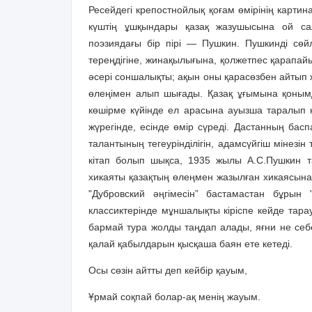
Ресейдегі крепостнойлық қоғам өмірінің карти
күштің ұшқындары қазақ жазушысына ой са
поэзиядағы бір пірі — Пушкин. Пушкинді сөйл
тереңдігіне, жинақылығына, қолжетпес қарапай
әсері соншалықты; ақын оны қарасөзбен айтып ж
өлеңімен алып шығады. Қазақ ұғымына қоным
көшірме күйінде ел арасына ауызша таралып к
жүрегінде, есінде өмір сүреді. Дастанның басп
талантының тегеурінділігін, адамсүйгіш мінезі
кітап болып шықса, 1935 жылы А.С.Пушкин 
хикаяты қазақтың өлеңмен жазылған хикаясына 
"Дубровский әңгімесін” бастамастан бұрын
классиктерінде мұншалықты кіріспе кейде тарау
бармай тура жолды таңдап алады, яғни не себепт
қалай қабылдарын қысқаша баян ете кетеді.
Осы сөзін айтты деп кейбір қауым,
Ұрмай соқпай болар-ақ менің жауым.