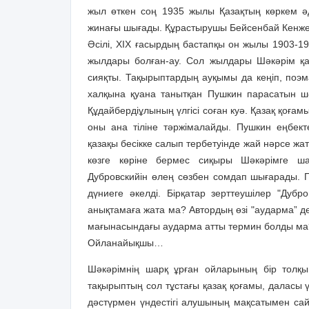
жыл өткен соң 1935 жылы Қазақтың көркем ә
жинағы шығады. Құрастырушы Бейсенбай Кенжеба
Әсілі, XІX ғасырдың бастапқы он жылы 1903-19
жылдары болған-ау. Сол жылдары Шәкәрім қаз
сияқты. Тақырыптардың ауқымы да кеңіп, поэм
халқына қуана танытқан Пушкин парасатын шәк
Құдайбердіұлының үлгісі соған куә. Қазақ қоға
оны ана тіліне тәржімалайды. Пушкин еңбекте
қазақы бесікке салып тербетуінде жай нәрсе жа
көзге көріне бермес сиқыры Шәкәрімге ш
Дубровскийін өлең сөзбен сомдап шығарады. П
дүниеге әкелді. Бірқатар зерттеу­шілер "Дубр
анықтамаға жата ма? Автордың өзі "аударма” де
мағынасындағы аударма атты термин болды ма? 
Ойланайықшы…
Шәкәрімнің шарқ ұрған ойларының бір толқ
тақырыптың сол тұстағы қазақ қоғамы, даласы ү
дәстүрмен үндестігі алушының мақсатымен сайм