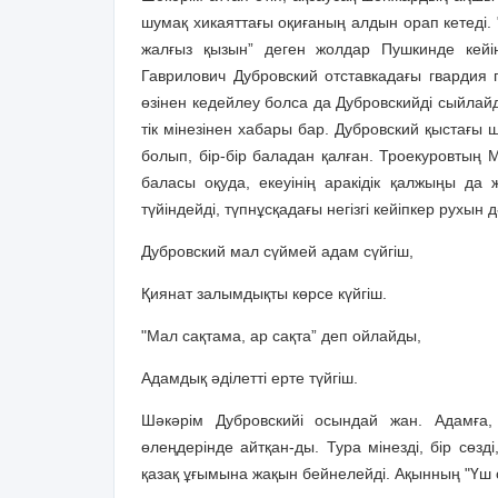
шумақ хикаяттағы оқиғаның алдын орап кетеді.
жалғыз қызын” деген жолдар Пушкинде кейі
Гаврилович Дубровский отставкадағы гвардия п
өзінен кедейлеу болса да Дубровскийді сыйлай
тік мінезінен хабары бар. Дубровский қыстағы 
болып, бір-бір баладан қалған. Троекуровтың 
баласы оқуда, екеуінің аракідік қалжыңы да
түйіндейді, түпнұсқадағы негізгі кейіпкер рухын д
Дубровский мал сүймей адам сүйгіш,
Қиянат залымдықты көрсе күйгіш.
"Мал сақтама, ар сақта” деп ойлайды,
Адамдық әділетті ерте түйгіш.
Шәкәрім Дубровскийі осындай жан. Адамға,
өлеңдерінде айтқан-ды. Тура мінезді, бір сөзд
қазақ ұғымына жақын бейнелейді. Ақынның "Үш с