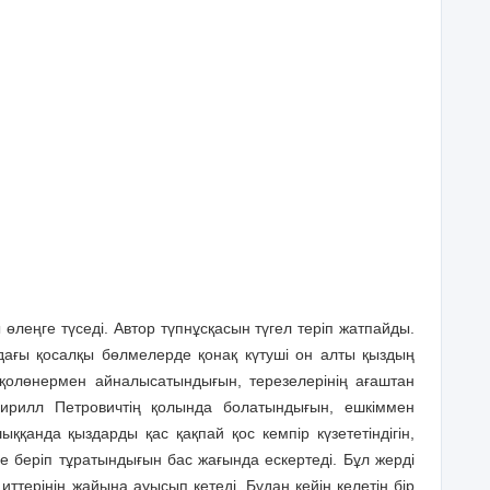
өлеңге түседі. Автор түпнұсқасын түгел теріп жатпайды.
дағы қосалқы бөлмелерде қонақ күтуші он алты қыздың
қолөнермен айналысатындығын, терезелерінің ағаштан
ң Кирилл Петровичтің қолында болатындығын, ешкіммен
қанда қыздарды қас қақпай қос кемпір күзететіндігін,
ге беріп тұратындығын бас жағында ескертеді. Бұл жерді
ттерінің жайына ауысып кетеді. Бұдан кейін келетін бір