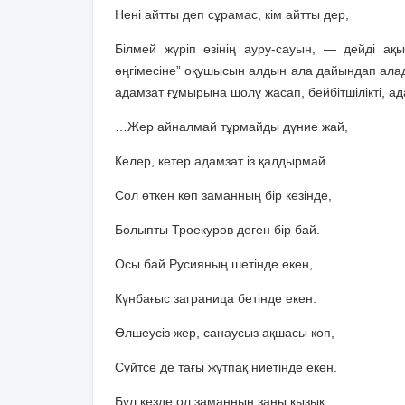
Нені айтты деп сұрамас, кім айтты дер,
Білмей жүріп өзінің ауру-сауын, — дейді ақы
әңгімесіне” оқушысын алдын ала дайындап алад
адамзат ғұмырына шолу жасап, бейбітшілікті, ада
…Жер айналмай тұрмайды дүние жай,
Келер, кетер адамзат із қалдырмай.
Сол өткен көп заманның бір кезінде,
Болыпты Троекуров деген бір бай.
Осы бай Русияның шетінде екен,
Күнбағыс заграница бетінде екен.
Өлшеусіз жер, санаусыз ақшасы көп,
Сүйтсе де тағы жұтпақ ниетінде екен.
Бұл кезде ол заманның заңы қызық,