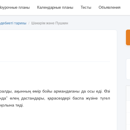
оурочные планы
Календарные планы
Тесты
Объявления
әдебиеті тарихы
/
Шәкәрім және Пушкин
алды, ақынның өмір бойы армандағаны да осы еді. Өзі
а” өлең дастандары, қарасөздері баспа жүзіне түгел
қолына тиді.