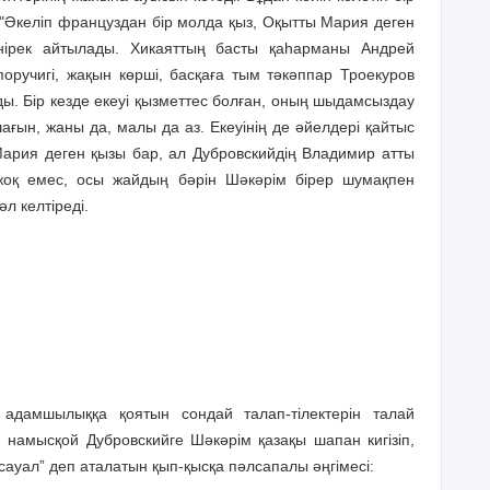
 "Әкеліп француздан бір молда қыз, Оқытты Мария деген
нірек айтылады. Хикаяттың басты қаһарманы Андрей
оручигі, жақын көрші, басқаға тым тәкәппар Троекуров
ды. Бір кезде екеуі қызметтес болған, оның шыдамсыздау
шағын, жаны да, малы да аз. Екеуінің де әйелдері қайтыс
Мария деген қызы бар, ал Дубровскийдің Владимир атты
 жоқ емес, осы жайдың бәрін Шәкәрім бірер шумақпен
әл келтіреді.
 адамшылыққа қоятын сондай талап-тілектерін талай
і, намысқой Дубровскийге Шәкәрім қазақы шапан кигізіп,
ауал” деп аталатын қып-қысқа пәлсапалы әңгімесі: