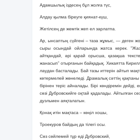
Адамшылық іздесең бұл жолға түс,
Алдау қылма біреуге қиянат-күш,
Жетілсең де жемтік жеп ел зарлатпа.
Ар, ынсаптың сүйгені – таза жұмыс, — деген ж
сыры осындай ойларында жатса керек. "Жаз
айтқандай, әрі қарай орысша, қазақша тек­с
жанасып” отырғанын байқадық. Хикаятта Кирилл
лаудан басталады. Бай тазы иттерін айтып мақ
көтермелей жөнеледі. Драмалық сәттің қақпаны о
бірінен теріс айналады. Бірі көндіремін дейді, е
сөзі Дубровскийге оқтай қадалады. Айтылған с
дуэльмен аяқталатын.
Қонақ итін мақтаса – көңіл хошы,
Троекуров байдың да тілегі осы.
Сөз сөйлемей тұр еді Дубровский,