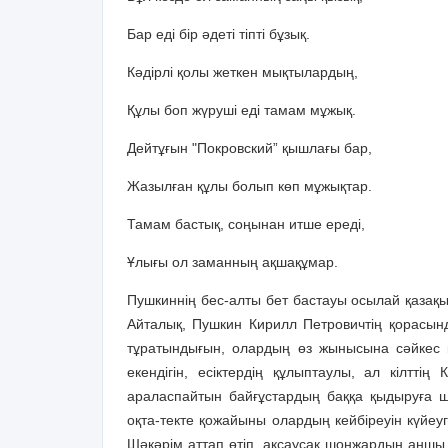
Бар еді бір әдеті тіпті бұзық.
Кәдірлі қолы жеткен мықтылардың,
Құлы боп жүруші еді тамам мұжық.
Дейтұғын "Покровский” қышлағы бар,
Жазылған құлы болып көп мұжықтар.
Тамам бастық, соңынан итше ереді,
Ұлығы ол заманның ақшақұмар.
Пушкиннің бес-алты бет бастауы осылай қазақы 
Айталық, Пушкин Кирилл Петровичтің қорасын
тұратындығын, олардың өз жынысына сәйкес 
екендігін, есіктердің құлыптаулы, ал кілтті
араласпайтын байғұстардың баққа қыдыруға шық
оқта-текте қожайыны олардың кейбіреуін күйеу
Шәкәрім аттап өтіп, ақсаусақ шонжардың аңшы и