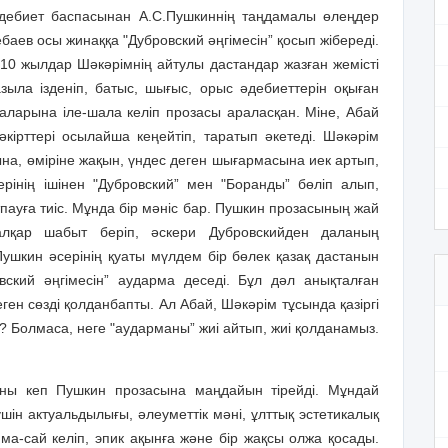
дебиет баспасынан А.С.Пушкиннің таңдамалы өлеңдер
ев осы жинаққа "Дубровский әңгімесін” қосып жібереді.
10 жылдар Шәкәрімнің айтулы дастандар жазған жемісті
ыла ізденіп, батыс, шығыс, орыс әдебиеттерін оқыған
аларына іле-шала келіп прозасы араласқан. Міне, Абай
ірттері осылайша кеңейтіп, таратып әкетеді. Шәкәрім
мына, өміріне жақын, үндес деген шығармасына иек артып,
рінің ішінен "Дубровский” мен "Боранды” бөліп алып,
тпауға тиіс. Мұнда бір мәніс бар. Пушкин прозасының жай
алқар шабыт беріп, әскери Дубровскийден даланың
ушкин әсерінің қуаты мүлдем бір бөлек қазақ дастанын
овский әңгімесін” аударма деседі. Бұл дәл анықталған
ген сөзді қолданбапты. Ал Абай, Шәкәрім тұсында қазіргі
Болмаса, неге "аударманы” жиі айтып, жиі қолданамыз.
ыны кеп Пушкин прозасына маңдайын тірейді. Мұндай
шін актуаль­дылығы, әлеуметтік мәні, ұлттық эстетикалық
а-сай келіп, эпик ақынға және бір жақсы олжа қосады.