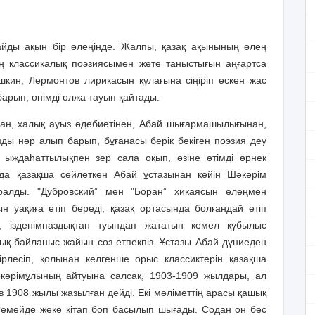
айды ақын бір өлеңінде. Жалпы, қазақ ақынының өлең
ң классикалық поэзиясымен жете таныстығын аңғартса
шкин, Лермонтов лирикасын құлағына сіңіріп өскен жас
барып, өнімді олжа тауып қайтады.
ан, халық ауыз әдебиетінен, Абай шығармашылығынан,
ды нәр алып барып, бұғанасы берік бекіген поэзия деу
н ыждаһаттылықпен зер сала оқып, өзіне өтімді өрнек
рда қазақша сөйлеткен Абай ұстазынан кейін Шәкәрім
ралды. "Дубровский” мен "Боран” хикаясын өлеңмен
 уақиға етіп береді, қазақ ортасында болғандай етіп
ен, ізденімпаздықтан туындап жататын кемел құбылыс
лық байланыс жайын сөз етпекпіз. Ұстазы Абай дүниеден
рлесіп, қолынан келгенше орыс классиктерін қазақша
 Шәкәрімұлының айтуына салсақ, 1903-1909 жылдары, ал
в 1908 жылы жазылған дейді. Екі мәліметтің арасы қашық
Семейде жеке кітап боп басылып шығады. Содан он бес