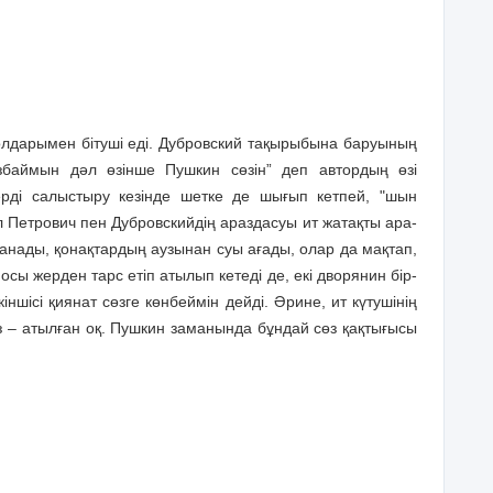
олдарымен бітуші еді. Дубровский тақырыбына баруының
баймын дәл өзінше Пушкин сөзін” деп автордың өзі
терді салыстыру кезінде шетке де шығып кетпей, "шын
 Петрович пен Дубровскийдің араздасуы ит жатақты ара­
танады, қонақтардың аузынан суы ағады, олар да мақтап,
сы жерден тарс етіп атылып кетеді де, екі дворянин бір-
кіншісі қиянат сөзге көнбеймін дейді. Әрине, ит күтушінің
өз – атылған оқ. Пушкин заманында бұндай сөз қақтығысы