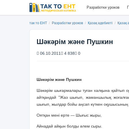
Разработки уроков
П
так то ЕНТ
/
Разработки уроков
/
Қазақ әдебиеті
/
Қазақ 
Шәкәрім және Пушкин
06.10.2011
4 838
0
Шәкәрім және Пушкин
Шәкәрім шығармалары туған халқына қайтып ор
айтқандай "Жаз шығып, жаманшылық жоғалғанд
шығып, жылдар бойы аңсап күткен оқушысының 
Оятқан мені ерте — Шығыс жыры,
Айнадай айқын болды әлем сыры.