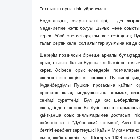
Талпынып орыс тілін үйренумен,
Надандықтың тазарып кетті кірі, — деп жырл
мәдениетіне жетік болуы Шығыс және орысты
керек. Абай өнегесі арқылы жас кезінде-ақ Пу
талап бертін келе, сол алыптар ауылына өзі де 
Шәкәрім поэзиясын бірнеше арналы бұлақтард
орыс, шығыс, батыс Еуропа әдебиетінен толым
керек. Әсіресе, орыс өлеңдерін, поэма­лары
әкелгені көп көңілінен шыққан. Пушкинді қы
Құдайбердіұлы Пушкин прозасына қайтып о
өрнектеп, қазақ тыңдаушысына танымал, жақын
сенімді суреттейді. Бұл да хас шеберлік­т
екендігінде шәк жоқ. Біз бүгін осы шығармашы
қайтқанша орыс зиялыларымен достасып, пікі
сөйлетіп кетті. "Дубровский әңгімесі”, Ахат
белгілі әдебиет зерттеушісі Қайым Мұхаметқано
емес, жобаға келіп тұр. Шығарма 1924 жылы 