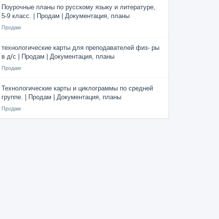
Поурочные планы по русскому языку и литературе,
5-9 класс. | Продам | Документация, планы
Продам
технологические карты для преподавателей физ- ры
в д/с | Продам | Документация, планы
Продам
Технологические карты и циклограммы по средней
группе. | Продам | Документация, планы
Продам