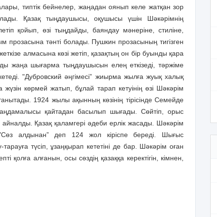
налары, типтік бейнелер, жаңадан оянып келе жатқан зор
лады. Қазақ тыңдаушысы, оқушысы үшін Шәкәрімнің
етіп қойып, өзі тыңдайды, баяндау мәнеріне, стиліне,
ым прозасына тәнті болады. Пушкин прозасының тигізген
еткізе алмасына көзі жетіп, қазақтың он бір буынды қара
ды жаңа шығарма тыңдаушысын елең еткізеді, тәржіме
етеді. "Дубровский әңгімесі” жиырма жылға жуық халық
а жүзін көрмей жатып, бұлай тарап кетуінің өзі Шәкәрім
н танытады. 1924 жылы ақынның көзінің тірісінде Семейде
таңдамалысы қайтадан басылып шығады. Сөйтіп, орыс
айналды. Қазақ қаламгері әдеби ерлік жасады. Шәкәрім
 "Сөз алдынан” деп 124 жол кіріспе береді. Шығыс
-тарауға түсіп, ұзаңқырап кететіні де бар. Шәкәрім оған
і қолға алғанын, осы сөздің қазаққа керектігін, кімнен,