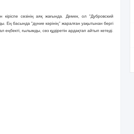
н кіріспе сөзінің аяқ жағында. Демек, ол "Дубровский
ы. Ең басында "дүние кәрінің” жаралған уақытынан бергі
л еңбекті, ғылымды, сөз құдіретін ардақтап айтып кетеді.