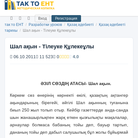
Вход
Регистрация
так то ЕНТ
/
Разработки уроков
/
Қазақ әдебиеті
/
Қазақ әдебиеті
тарихы
/
Шал ақын - Тілеуке Құлекеұлы
Шал ақын - Тілеуке Құлекеұлы
06.10.2011
11 523
0
4.0
ӘЗIЛ СӨЗДIҢ АТАСЫ
- Шал ақын
.
Көркем сөз өнерiнiң көрнектi өкiлi, қазақтың ақтангер
ақындарының бiрегейi, әйгiлi Шал ақынның туғанына
биыл 250 жыл толып отыр. Кейбiр газеттерде анда-санда
шын жанашырлықпен жарқ еткен қызғылықты мақалалар,
арнаулар болмаса бабаның тойы деп, бауыр тартып,
дананың тойы деп дабыл салушылық бұл жолы бұйырмай