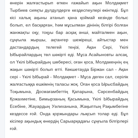
өнерiн жалғастырып өткен ғажайып ақын Молдақмет
Тырбиев сияқты дүлдүлдерге кездеспеулерi өкiнтедi. Бұл
кiсi халық ақыны атанып қана қоймай кезiнде болыс
болып, ел басқарған, һәм мұсылман дiнiнiң бiлгiрi болған
жанжақты оқу, тоқуы бар асқақ әншi, майталмен ақын,
сұңғыла жыршы, ақтангер шежiрешi, айтыстар мен
дастандардың телегей теңiзi, Ақан Серi, Үкiлi
Ыбырайлардың төл шәкiртi едi. Мұса Асайыновты алсақ,
ол Үкiлi Ыбырайдың шөбересi, оған қоса, Молдакеңнiң ең
жақын шәкiртi болып өттi. Көкшетауда Бiржан сал - Ақан
серi - Үкiлi Ыбырай - Молдақмет - Мұса деген сал, серiлiк
жалғастыққа ешкiмнiң таласы жоқ. Оған қоса Ырысбайдың
Тоқымына, Досмағамбеттiң Қапарына, Сәрсенбайдың
Қожахметiне, Бимырзаның Қасымына, Үкiлi Ыбырайдың
Есебiне, Жауардың Уәлиханына, Жақыптың Рақымбегiне
кездессе ғой. Онда қоржындары лықсып толар едi. Бұл
кiсiлер ақындық өнердiң Сарыарқадағы сұңғыла бiлгiрлерi
ғой.