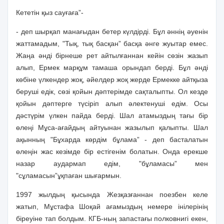
Кететiн қыз сауғаға”-
- деп шырқап манағыдан бетер күлдiрдi. Бұл әннiң әуенiн
жаттамадым, "Тық, тық басқан” басқа әнге жуытар емес.
Жаңа әндi бiрнеше рет айтылғаннан кейiн сөзiн жазып
алып, Ермек марқұм тамаша орындап бердi. Бұл әндi
көбiне үлкендер жоқ, әйелдер жоқ жерде Ермекке айтқыза
берушi едiк, сөзi қойын дәптерiмде сақталыпты. Ол кезде
қойын дәптерге түсiрiп алып әлектенушi едiм. Осы
дәстүрiм үлкен пайда бердi. Шал атамыздың тағы бiр
өлеңi Мұса-ағайдың айтуынан жазылып қалыпты. Шал
ақынның "Бұхарда көрдiм бұлама” - деп басталатын
өлеңiн жас кезiмде бiр естiгенiм болатын. Онда ерекше
назар аудармап едiм, "бұламасы” мен
"сұламасын”ұқпаған шығармын.
1997 жылдың қысында Жезқазғаннан поезбен келе
жатып, Мұстафа Шоқай ағамыздың немере iнiлерiнiң
бiреуiне тап болдым. КГБ-ның запастағы полковнигi екен,