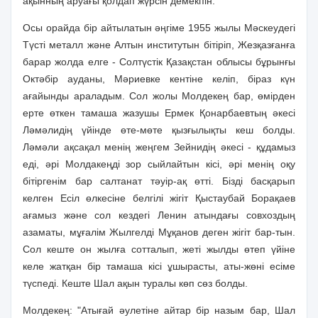
ақынның аруағы қолдап жүрсiн демекпiн.
Осы орайда бiр айтылатын әңгiме 1955 жылы Мәскеудегi
Түстi металл және Алтын институтын бiтiрiп, Жезқазғанға
барар жолда елге - Солтүстiк Қазақстан облысы бұрынғы
Октәбiр ауданы, Мәриевке кентiне келiп, бiраз күн
ағайынды араладым. Сол жолы Молдекең бар, өмiрден
ерте өткен тамаша жазушы Ермек Қонарбаевтың әкесi
Ләмәлидiң үйiнде өте-мөте қызғылықты кеш болды.
Ләмәли ақсақал менiң жеңгем Зейнидiң әкесi - құдамыз
едi, әрi Молдакеңдi зор сыйлайтын кiсi, әрi менiң оқу
бiтiргенiм бар салтанат тәуiр-ақ өттi. Бiздi басқарып
келген Есiл өлкесiне белгiлi жiгiт Қыстаубай Борақаев
ағамыз және сол кездегi Ленин атындағы совхоздың
азаматы, мұғалiм Жылгелдi Мұқанов деген жiгiт бар-тын.
Сол кеште он жылға сотталып, жетi жылды өтеп үйiне
келе жатқан бiр тамаша кiсi ұшырасты, аты-жөнi есiме
түспедi. Кеште Шал ақын туралы көп сөз болды.
Молдекең: "Атығай әулетiне айтар бiр назым бар, Шал