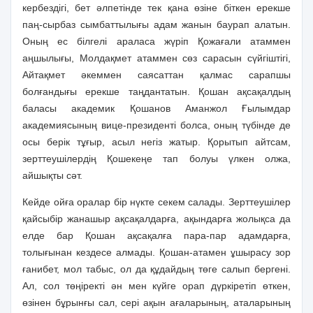
кербездiгi, бет әлпетiнде тек қана өзiне бiткен ерекше
паң-сырбаз сымбаттылығы адам жанын баурап алатын.
Оның ес бiлгелi араласа жүрiп Қожағали атаммен
аңшылығы, Молдақмет атаммен сөз сарасын сүйгiштiгi,
Айтақмет әкеммен саясаттан қалмас сарапшы
болғандығы ерекше таңдантатын. Қошан ақсақалдың
баласы академик Қошанов Аманжол Ғылымдар
академиясының вице-президентi болса, оның түбiнде де
осы берiк тұғыр, асыл негiз жатыр. Қорытып айтсам,
зерттеушiлердiң Қошекеңе тап болуы үлкен олжа,
айшықты сәт.
Кейде ойға оралар бiр нүкте секем салады. Зерттеушiлер
қайсыбiр жанашыр ақсақалдарға, ақындарға жолықса да
елде бар Қошан ақсақалға пара-пар адамдарға,
толығынан кездесе алмады. Қошан-атамен ұшырасу зор
ғанибет, мол табыс, ол да құдайдың төге салып бергенi.
Ал, сол төңiректi ән мен күйге орап дүркiретiп өткен,
өзiнен бұрынғы сал, серi ақын ағаларының, аталарының