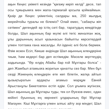
ақын Кеңес үкiметi кезiнде "қағажу көрiп келдi” десе, тап
осы тұжырымға мен жапа-тармағай қосыла қоймаймын.
Қазiр де Кеңес үкiметiнiң салдары ма, 250 жылдық
мерейтойы туралы не бiлемiз? Олай емес, "сабақты жiп
сәтiмен” дегендей әр iстiң сәтi бар, таратудың кемдiгiнде
болды, Шал ақынның бар мүлкi әлi тегiс жиналған жоқ,
ұлы дарынның асыл қазынасын байыпты көрсетердей
үлкен топтама ғана жасалды. Ал iзденiс әлi бола бермек.
Өзiм өскен Есiл, Көкше өңiрiнде Шал ақынның өлеңдерiне
тиым, һәм кедергi бар деп естiмедiм. Мәселе зерттеудiң
аздығында. "Әр елдiң Абайы бар ғой Мұхтары болса” -
деп Жамбыл атамызға жоритын қанатты сөз бар. Мен бұл
сөздi Жәкеңнiң өлеңдерiн өте көп бiлетiн, жатқа айтып
қызықтыратын ардақты ағамыз марқұм Евней
Арыстанұлы Бөкетовтен естiп едiм. Сол ұғымға жүгiнсек,
Шал ақынның да Мұхтары туды, тек ол Әуезов емес, одан
кейiнгi буынның ең көрнектi ұлдарының бiрi Мұхтар
Мағауин. Кiшi Мұхтарға үлкен алғыс айту зор мiндет, Шал