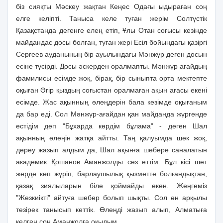
бiз сияқты Мәскеу жақтан Кеңес Одағы ыдыраған соң
елге келiптi. Таныса келе туған жерiм Солтүстiк
Қазақстанда дегенге елең етiп, Ұлы Отан соғысы кезiнде
майдандас досы болған, туған жерi Есiл бойындағы қазiргi
Сергеев ауданының бiр ауылындағы Мәнжүр деген досын
есiне түсiрдi. Досы әскерден оралмапты. Мәнжүр ағайдың
фамилисы есiмде жоқ, бiрақ, бiр сыныпта орта мектепте
оқыған Әгiр қыздың соғыстан оралмаған ақын ағасы екенi
есiмде. Жас ақынның өлеңдерiн бала кезiмде оқығаным
да бар едi. Сол Мәнжүр-ағайдан қан майданда жүргенде
естiдiм деп "Бұхарда көрдiм бұлама” - деген Шал
ақынның өлеңiн жатқа айтты. Таң қалуымда шек жоқ,
дереу жазып алдым да, Шал ақынға шөбере саналатын
академик Қошанов Аманжолды сөз еттiм. Бұл кiсi шет
жерде көп жүрiп, барлаушылық қызметте болғандықтан,
қазақ зиялыларын бiле қоймайды екен. Жеңгемiз
"Жезкиiктi” айтуға шебер болып шықты. Сол ән арқылы
тезiрек танысып кеттiк. Өлеңдi жазып алып, Алматыға
келген соң Аманжолға оқыдым.