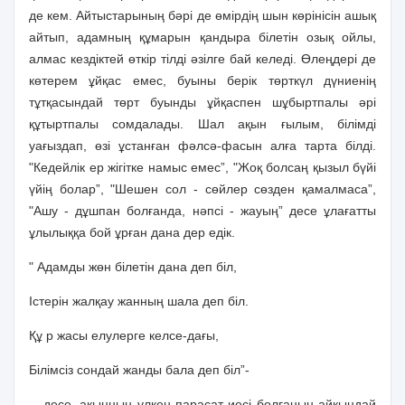
де кем. Айтыстарының бәрi де өмiрдiң шын көрiнiсiн ашық
айтып, адамның құмарын қандыра бiлетiн озық ойлы,
алмас кездiктей өткiр тiлдi әзiлге бай келедi. Өлеңдерi де
көтерем ұйқас емес, буыны берiк төрткүл дүниенiң
тұтқасындай төрт буынды ұйқаспен шұбыртпалы әрi
құтыртпалы сомдалады. Шал ақын ғылым, бiлiмдi
уағыздап, өзi ұстанған фәлсә-фасын алға тарта бiлдi.
"Кедейлiк ер жiгiтке намыс емес”, "Жоқ болсаң қызыл бүйi
үйiң болар”, "Шешен сол - сөйлер сөзден қамалмаса”,
"Ашу - дұшпан болғанда, нәпсi - жауың” десе ұлағатты
ұлылыққа бой ұрған дана дер едiк.
" Адамды жөн бiлетiн дана деп бiл,
Iстерiн жалқау жанның шала деп бiл.
Құ р жасы елулерге келсе-дағы,
Бiлiмсiз сондай жанды бала деп бiл”-
- десе, ақынның үлкен парасат иесi болғанын айқындай