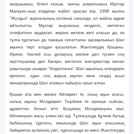
жазушымыз, бiлiктi ғалым, зиялы азаматымыз Мұхтар
Мағауин-ның атқарған еңбегi орасан зор. 1998 жылғы
"Жүлдыз” журналының сегiзiншi санында, ол жайлы әдемi
айтылыпты. Мұхтар мырзаның кездесiп, көптеген
iлтифатпен ардақтап, жерiне жеткiзе жетi атасын да, өз
тұлға-тұрпатын да тамаша сипаттаған ақсақалымыз Шал
ақынға төрт атадан қосылатын Жантiлеудiң Қошаны.
Әрине, тiкелей осы ұрпақтың өкiлiне дәл түскен соң
зерттеушiлер дөп басқан, көптеген мағлұматтар жинап
уақытында шыққан "Алдаспанға” Шал ақынның өлеңдерiн
кiргiзген, одан соң жарық көрген көне сөздiң асыл
жинақтарында Шал атамыз лайықты орын алған.
Қошан ата мен әкемiз Айтақмет те, оның ақын ағасы,
халық ақыны Молдақмет Тырбиев те ерекше сыйлас,
құрметтес болып өттi. Қощекең Молдекеңнен кiшi,
Айтекеңнен жасы үлкен кiсi едi. Тұлғасында Құлеке батыр
бабасының тұрпаты, миығында Шал ақын атасының
байқампаз күлкiсiнiң үзiгi, тұрғысында өз әкесi Жантiлеудiң