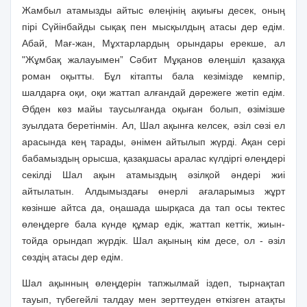
Жамбыл атамызды айтыс өлеңiнiң ақиығы десек, оның
пiрi Сүйiнбайды сықақ пен мысқылдың атасы дер едiм.
Абай, Мағ-жан, Мұхтарлардың орындары ерекше, ал
"Жұмбақ жалауымен” Сәбит Мұқанов өлеңшiл қазаққа
роман оқытты. Бұл кiтапты бала кезiмiзде кемпiр,
шалдарға оқи, оқи жаттап алғандай дәрежеге жетiп едiм.
Әбден көз майы таусылғанда оқыған болып, өзiмiзше
зуылдата беретiнмiн. Ал, Шал ақынға келсек, әзiл сөзi ел
арасында кең тарады, әнiмен айтылып жүрдi. Ақан серi
бабамыздың орысша, қазақшасы аралас күлдiргi өлеңдерi
секiлдi Шал ақын атамыздың әзiлқой әндерi жиi
айтылатын. Алдымыздағы өнерлi ағаларымыз жұрт
көзiнше айтса да, оңашада шырқаса да тап осы тектес
өлеңдерге бала күнде құмар едiк, жаттап кеттiк, жиын-
тойда орындап жүрдiк. Шал ақының кiм десе, ол - әзiл
сөздiң атасы дер едiм.
Шал ақынның өлеңдерiн тапжылмай iздеп, тырнақтап
тауып, түбегейлi талдау мен зерттеуден өткiзген атақты