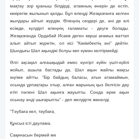
мақтау зор қуаныш бiлдiрдi, атамның өнерiн де естiп,
көкiрегiм жылынып қалды. Бұл өлеңдi Жезқазғанға келген
жылдары айтып жүрдiм. Өлеңнiң сөздерi де, әнi де әлi
есiмде, күлдiргi өлеңнiң ғаламаты - деуге болады.
Жезқазғанда Ордабай Исаев деген көршi ағамыз жаттап
алып айтып жүретiн, ол кiсi "Кәкiмбектiң әнi” дейтiн.
Шындығы Шал ақындiкi болуы көп күмән келтiрмейдi.
Әлгi ақсақал алғашқыдай емес күнгiрт күйiн үштi-күйлi
жойып, ашыла бастады да, Шал ақын жайлы жақсы
әңгiме айтты. "Бiр байдың баласы, атын атамаймын,
осында ұрпақтары отыр, алған жарының қыз белгiсiн дау
етiп пәленi Шал ақынға жауыпты. Сонда ерке ақын
осынау әндi шығарыпты” - деп желдiрте жөнелдi.
"Тәубаға кел, тәубаға,
Құнсыз iстi даулама.
Сақинасын бермей ме