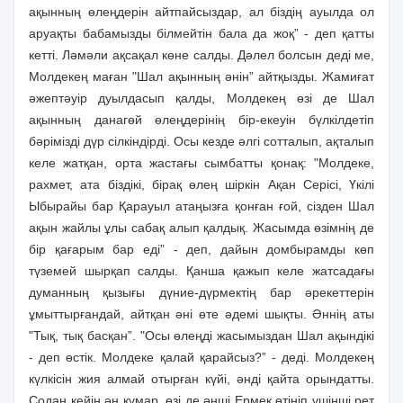
ақынның өлеңдерiн айтпайсыздар, ал бiздiң ауылда ол
аруақты бабамызды бiлмейтiн бала да жоқ” - деп қатты
кеттi. Ләмәли ақсақал көне салды. Дәлел болсын дедi ме,
Молдекең маған "Шал ақынның әнiн” айтқызды. Жамиғат
әжептәуiр дуылдасып қалды, Молдекең өзi де Шал
ақынның данагөй өлеңдерiнiң бiр-екеуiн бүлкiлдетiп
бәрiмiздi дүр сiлкiндiрдi. Осы кезде әлгi сотталып, ақталып
келе жатқан, орта жастағы сымбатты қонақ: "Молдеке,
рахмет, ата бiздiкi, бiрақ өлең шiркiн Ақан Серiсi, Үкiлi
Ыбырайы бар Қарауыл атаңызға қонған ғой, сiзден Шал
ақын жайлы ұлы сабақ алып қалдық. Жасымда өзiмнiң де
бiр қағарым бар едi” - деп, дайын домбырамды көп
түземей шырқап салды. Қанша қажып келе жатсадағы
думанның қызығы дүние-дүрмектiң бар әрекеттерiн
ұмыттырғандай, айтқан әнi өте әдемi шықты. Әннiң аты
"Тық, тық басқан”. "Осы өлеңдi жасымыздан Шал ақындiкi
- деп өстiк. Молдеке қалай қарайсыз?” - дедi. Молдекең
күлкiсiн жия алмай отырған күйi, әндi қайта орындатты.
Содан кейiн ән құмар, өзi де әншi Ермек өтiнiп үшiншi рет