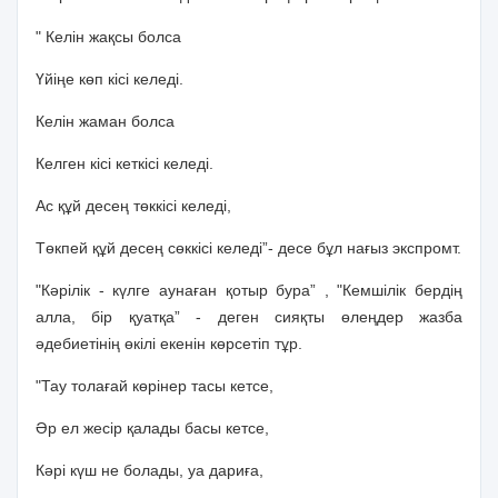
" Келiн жақсы болса
Үйiңе көп кiсi келедi.
Келiн жаман болса
Келген кiсi кеткiсi келедi.
Ас құй десең төккiсi келедi,
Төкпей құй десең сөккiсi келедi”- десе бұл нағыз экспромт.
"Кәрiлiк - күлге аунаған қотыр бура” , "Кемшiлiк бердiң
алла, бiр қуатқа” - деген сияқты өлеңдер жазба
әдебиетiнiң өкiлi екенiн көрсетiп тұр.
"Тау толағай көрiнер тасы кетсе,
Әр ел жесiр қалады басы кетсе,
Кәрi күш не болады, уа дариға,