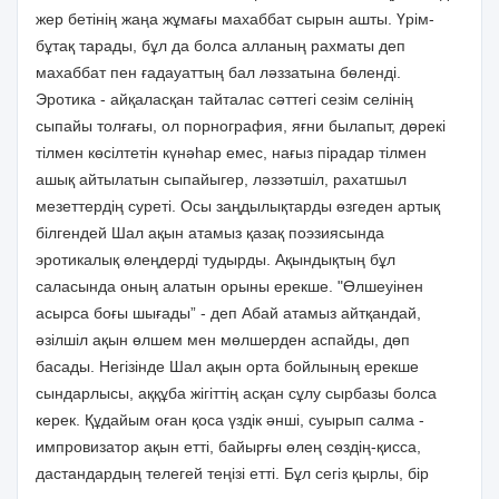
жер бетiнiң жаңа жұмағы махаббат сырын ашты. Үрiм-
бұтақ тарады, бұл да болса алланың рахматы деп
махаббат пен ғадауаттың бал ләззатына бөлендi.
Эротика - айқаласқан тайталас сәттегi сезiм селiнiң
сыпайы толғағы, ол порнография, яғни былапыт, дөрекi
тiлмен көсiлтетiн күнәһар емес, нағыз пiрадар тiлмен
ашық айтылатын сыпайыгер, ләззәтшiл, рахатшыл
мезеттердiң суретi. Осы заңдылықтарды өзгеден артық
бiлгендей Шал ақын атамыз қазақ поэзиясында
эротикалық өлеңдердi тудырды. Ақындықтың бұл
саласында оның алатын орыны ерекше. "Өлшеуiнен
асырса боғы шығады” - деп Абай атамыз айтқандай,
әзiлшiл ақын өлшем мен мөлшерден аспайды, дөп
басады. Негiзiнде Шал ақын орта бойлының ерекше
сындарлысы, аққұба жiгiттiң асқан сұлу сырбазы болса
керек. Құдайым оған қоса үздiк әншi, суырып салма -
импровизатор ақын еттi, байырғы өлең сөздiң-қисса,
дастандардың телегей теңiзi еттi. Бұл сегiз қырлы, бiр