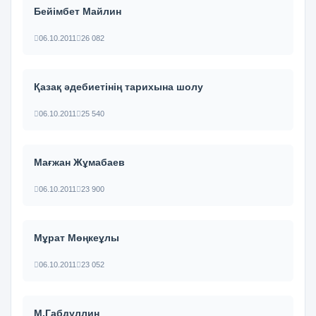
Бейімбет Майлин
06.10.2011
26 082
Қазақ әдебиетінің тарихына шолу
06.10.2011
25 540
Мағжан Жұмабаев
06.10.2011
23 900
Мұрат Мөңкеұлы
06.10.2011
23 052
М.Габдуллин