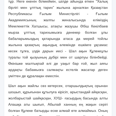
тұр. Неге екенiн бiлмеймiн, шiлде айында өткен "Халық
бiрлiгi мен ұлттық тарих” жылына арналған Қазақстан
Республикасы Ғылым Министiрлiгi - Ғылым
Академиясының жалпы жиналысында елiмiздiң
Мемлекеттiк Хатшысы, атақты жазушы Әбiш Кекiлбаев
мырза ұлттық тарихымызға дәнекер болған ұлы
бабаларымыздың қатарында атаса да мерей тойлы
жылына қазақтың ақындық әлемiнде ешкiмге ұқсамас
кесек тұлға, үздiк дарын иесi - Шал ақын Құлекеұлы
туралы той қызуының дүбiрi мен от шарпуы бiлiнбейдi.
Өкiнiшке малтықпай әлi де уақыт бар ғой, жыл аяғы
ардақты бабамызға салмақты естелiк жасатар деген
үмiттен де құралақан емеспiн.
Шал ақын жайлы сөз көтерсек, отаршылдықтың орынан
шошып, құрығынан құтылуға кiрiсiп, арыстандай айқасқан,
жолбарыстай шайқасқан, ХУШ- ғасырдың басында алты
Алашқа аты шығып, Абылай ханның ең жақын серiгi
болған Құлеке батырды еске алмай өте алмаймыз. Оның