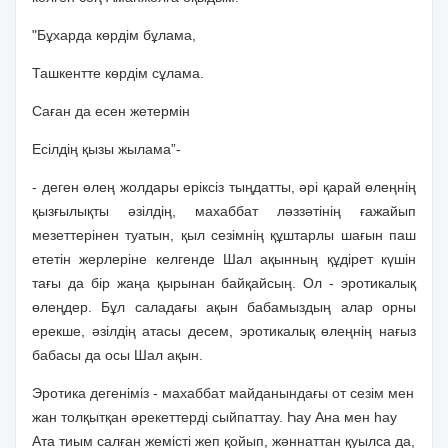
"Бұхарда көрдiм бұлама,
Ташкентте көрдiм сұлама.
Саған да есен жетермiн
Есiлдiң қызы жылама”-
- деген өлең жолдары ерiксiз тыңдатты, әрi қарай өлеңнiң
қызғылықты әзiлдiң, махаббат ләззәтiнiң ғажайып
мезеттерiнен туатын, қыл сезiмнiң құштарлы шағын паш
ететiн жерлерiне келгенде Шал ақынның құдiрет күшiн
тағы да бiр жаңа қырынан байқайсың. Ол - эротикалық
өлеңдер. Бұл саладағы ақын бабамыздың алар орны
ерекше, әзiлдiң атасы десем, эротикалық өлеңнiң нағыз
бабасы да осы Шал ақын.
Эротика дегенiмiз - махаббат майданындағы от сезiм мен
жан толқытқан әрекеттердi сыйпаттау. Һау Ана мен һау
Ата тиым салған жемiстi жеп қойып, жәннаттан қуылса да,