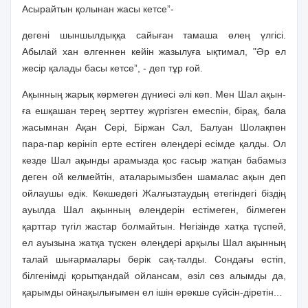
Асырайтын қолынан жасы кетсе”-
дегенi шыншылдыққа сайыған тамаша өлең үлгiсi.
Абылай хан өлгеннен кейiн жазылуға ықтимал, "Әр ел
жесiр қалады басы кетсе”, - деп тұр ғой.
Ақынның жарық көрмеген дүниесi әлi көп. Мен Шал ақын-
ға ешқашан терең зерттеу жүргiзген емеспiн, бiрақ, бала
жасымнан Ақан Серi, Бiржан Сал, Балуан Шолақпен
пара-пар көрiнiп ерте естiген өлеңдерi есiмде қалды. Ол
кезде Шал ақынды арамызда қос ғасыр жатқан бабамыз
деген ой келмейтiн, аталарымызбен шамалас ақын деп
ойлаушы едiк. Көкшедегi Жалғызтаудың етегiндегi бiздiң
ауылда Шал ақынның өлеңдерiн естiмеген, бiлмеген
қарттар түгiл жастар болмайтын. Негiзiнде хатқа түспей,
ел ауызына жатқа түскен өлеңдерi арқылы Шал ақынның
талай шығармалары берiк сақ-талды. Сондағы естiп,
бiлгенiмдi қорытқандай ойлансам, әзiл сөз алымды да,
қарымды ойнақылығымен ел iшiн ерекше сүйсiн-дiретiн...