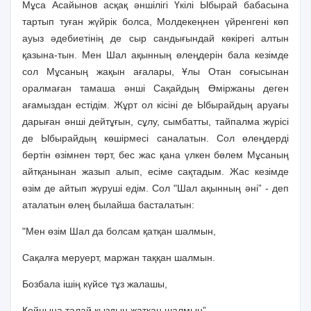
Мұса Асайынов асқақ әншiлiгi Үкiлi Ыбырай бабасына
тартып туған жүйрiк болса, Молдекеңнен үйренгенi көп
ауыз әдебиетiнiң де сыр сандығындай көкiрегi алтын
қазына-тын. Мен Шал ақынның өлеңдерiн бала кезiмде
сол Мұсаның жақын ағалары, Ұлы Отан соғысынан
оралмаған тамаша әншi Сақайдың Өмiржаны деген
ағамыздан естiдiм. Жұрт ол кiсiнi де Ыбырайдың аруағы
дарыған әншi дейтұғын, сұлу, сымбатты, тайпалма жүрiсi
де Ыбырайдың көшiрмесi саналатын. Сол өлеңдердi
бертiн өзiмнен төрт, бес жас қана үлкен бөлем Мұсаның
айтқанынан жазып алып, есiме сақтадым. Жас кезiмде
өзiм де айтып жүрушi едiм. Сол "Шал ақынның әнi” - деп
аталатын өлең былайша басталатын:
"Мен өзiм Шал да болсам қатқан шалмын,
Сақалға меруерт, маржан таққан шалмын.
Бозбала iшiң күйсе тұз жалашы,
Қойнына талай қыздың жатқан шалмын”.