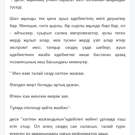
түседi.
Шал ақынды тек қана ауыз әдебиетiнiң өкiлi деушiлер
бар. Менiңше, сегiз қырлы, бiр сырлы ақында бәрi бар, ол
- айтыскер, суырып салма импровизатор, қолы тиген
жердi жұлып алар, көзi түскен жердi үзiп алар өткiр
экспромт иесi, тапқыр сөздiң үздiк шеберi, ауыз
әдебиетiнен жазба әдебиетке көше бастаған қазақ
поэзиясының көш басындағы кемеңгер.
" Мен өзiм талай сөздi хатпен жазғам,
Әзiлден мерт болады артық қазған,
Өткен iске өкiнсем өмiрiм зая,
Тұяққа iлiнгендi қайта жазбан”-
десе "хатпен жазғандығын”әдейiлеп кейiнгi ұрпаққа паш
етiп отыр. Ол өлең сөздiң сан саласын, талай түрiн
игерген өз заманындағы нағыз реформатор ақын.