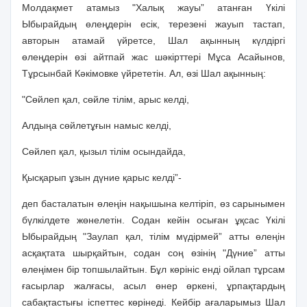
Молдақмет атамыз "Халық жауы” атанған Үкiлi
Ыбырайдың өлеңдерiн есiк, терезенi жауып тастап,
авторын атамай үйретсе, Шал ақынның күлдiргi
өлеңдерiн өзi айтпай жас шәкiрттерi Мұса Асайынов,
Тұрсынбай Кәкiмовке үйрететiн. Ал, өзi Шал ақынның:
"Сөйлеп қал, сөйле тiлiм, арыс келдi,
Алдыңа сөйлетұғын намыс келдi,
Сөйлеп қал, қызыл тiлiм осындайда,
Қысқарып ұзын дүние қарыс келдi”-
деп басталатын өлеңiн нақышына келтiрiп, өз сарынымен
бүлкiлдете жөнелетiн. Содан кейiн осыған ұқсас Үкiлi
Ыбырайдың "Заулап қал, тiлiм мүдiрмей” атты өлеңiн
асқақтата шырқайтын, содан соң өзiнiң "Дүние” атты
өлеңiмен бiр топшылайтын. Бұл көрiнiс ендi ойлап тұрсам
ғасырлар жалғасы, асыл өнер өркенi, ұрпақтардың
сабақтастығы iспеттес көрiнедi. Кейбiр ағаларымыз Шал