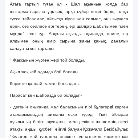
Атаға тартып туған ұл - Шал ақынның қолда бар
шығарма-ларына үңiлсек, арқа сүйер негiзi берiк, топқа
түссе тайсалмас, айтысқа кiрсе жан салмас, ән шырқаса
ерен, сөз сөйлесе әрi терең, әрi шалқар шабытымен "мен
мұнда” -лап тұр. Арқалы ақынды оқығанда, әрине, ең
алдымен оның өмiр сырына жаны қанық, даналық
салауаты көз тартады.
" Жақсының жүрген жерi той болады,
Ақыл жоқ кей адамда бой болады.
Көрмеге қандай жаман болсадағы,
Парасат кей шаһбазда ой болады”-
- дегенiн оқығанда мал баласының пiрi Құлагердi көрген
аталарымыздың айтқаны еске түседi. Үкiлi Ыбырай
ауылының бiлiктi ақсақалы, менiң екiншi шешемнiң әкесi
атақты аңшы, құсбегi, әйгiлi балуан Қожағали Бекiбайұлы:
"Құлагер жәй тұрғанда ерекше тұрпатымен көрмеге көз