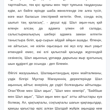
тартпайтын, тек қос құлағы мен төрт тұяғына таңданушы
едiм, ал бәйге өрiнде шаба жөнелгенде iле алға түсiп,
өзге мал баласын iлестiрмей кететiн. Әне, сонда есiң
шығып таң қаласың”, - деушi едi. Шал ақын-ның қай
өлеңiн алсаң да адамға үлкен ой салады,
салыстырмалықтың шеберi адамға заман әлпетiн
таныстыра бiлiп, қыр-сырын айдай айқын ашады. Өлеңiн,
не айтысын, не әзiлiн оқысаңыз екi жүз елу жыл уақыт
өткендей емес, екi елi қалыспай қасыңда жүргендей
сезiнесiң. Шал ақынның ұрпаққа дарығыш жыр қуатының
шын құдiретi де осында - деп бiлемiн.
Әйгiлi жазушымыз, Шалақынтанудың ерен майталманы,
үздiк бiлгiрi Мұхтар Мағауиннiң деректерiнде Шал
ақынның айтыс өнерiнiң де үздiгi болғандығы айтылады.
Оған"Өске мен Шал ақын”, "Шал мен кемпiрi”, "Бәйбiше
мен Шал ақын”, "Шал ақын мен қыз” атты айтыстары куә
болмақ. Ал, қақтықпалы, соқтықпалы шағын қақпақылдар,
қамшы қағыстар өрiс алған Шалдай жүйрiк ақындар кем