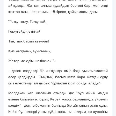
айтқызды. Жаттап алғыш құдайдың бергенi бар, мен әндi
жаттап алған сияқтымын. Әсiресе, қайырмасындағы
"Гекку-гекку, Гекку-гәй,
Геккугәйдiң етiгi-ай.
Тық, тық басып кетуi-ай!
Қыз қалқаның ауылының
Жетер ме едiм шетiне-ай!”-
- деген сөздердi бiр айтқанда өмiр-бақи ұмытылмастай
әсер қалдырды. "Тық-тық” басып кетiп бара жатқан сұлу
қыз елестейдi, ал дыбыс "құлақтан кiрiп бойды алады”.
Молдекең көп ойланып отырды да: "бұл әннiң кiмдiкi
екенiн бiлмеймiн, бiрақ, Керей жаққа барғанымда үйренiп
келдiм” - деп, Ыбекеңнiң баяғыда бiр айтқанын естiп едiм.
Кейiн бұл өлеңдi үшты-күйлi жоғалтып алдым, өз әуестiгiм