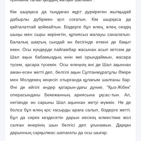
Кiм шырқаса да тыңдаған жұрт дүркiреген жылқыдай
дабырлы дүбiрмен қол соғатын. Кiм шырқаса да
қайталатпай қоймайтын. Бiздерге бұл өлең, өлең сөздiң
шыңы мен сыры көрiнетiн, құпиясыз жалауы саналатын.
Балалық шақтың сындай ән бесiгiнде өткенi де бақыт
екен. Осы күндерде пайғамбар жасынан асып кетсем де
Шал ақын бабамыздың әнiн жиi орындаймын, жасара
түсем, қасара түсемiн. Осы өлеңнiң әнi де Шал ақыннан
аман-есен жеттi деп, белгiлi ақын Сұлтанмұратұлы Әмiре
мен Молдекең кеңесiп отырғанда құлағым шалғаны бар.
Әнi де әйгiлi әндер қатарын-дағы дүние, "Қыз-Жiбек”
операсындағы Бекежанның ариясына ұқсас-тын. Ал,
негiзiнде ән сарыны Шал ақыннан жетуi мүмкiн. Не де
болса бұл өлең қос ғасырды араға салып, бiздерге жеттi.
Бұл да сирек кездесетiн дарын иесiнiң өлместiкке жол
салған өнерiнiң шын белгiсi деп ұғынамын. Дарқан
дарынның сарқылмас шапағаты да осы шығар.