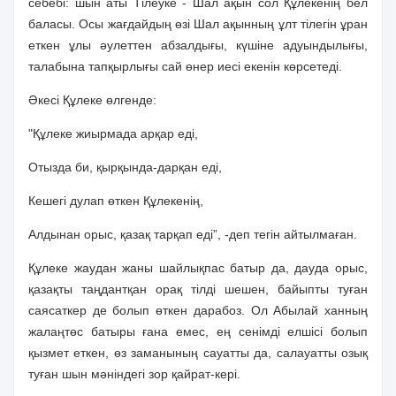
себебi: шын аты Тiлеуке - Шал ақын сол Құлекенiң бел
баласы. Осы жағдайдың өзi Шал ақынның ұлт тiлегiн ұран
еткен ұлы әулеттен абзалдығы, күшiне адуындылығы,
талабына тапқырлығы сай өнер иесi екенiн көрсетедi.
Әкесi Құлеке өлгенде:
"Құлеке жиырмада арқар едi,
Отызда би, қырқында-дарқан едi,
Кешегi дулап өткен Құлекенiң,
Алдынан орыс, қазақ тарқап едi”, -деп тегiн айтылмаған.
Құлеке жаудан жаны шайлықпас батыр да, дауда орыс,
қазақты таңдантқан орақ тiлдi шешен, байыпты туған
саясаткер де болып өткен дарабоз. Ол Абылай ханның
жалаңтөс батыры ғана емес, ең сенiмдi елшiсi болып
қызмет еткен, өз заманының сауатты да, салауатты озық
туған шын мәнiндегi зор қайрат-керi.