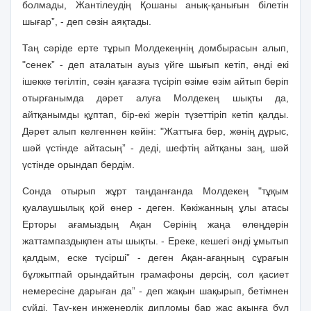
болмады, Жантiлеудiң Қошаны анық-қанығын бiлетiн
шығар”, - деп сөзiн аяқтады.
Таң сәрiде ерте тұрып Молдекеңнiң домбырасын алып,
"сенек” - деп аталатын ауыз үйге шығып кетiп, әндi екi
iшекке төгiлтiп, сөзiн қағазға түсiрiп өзiме өзiм айтып берiп
отырғанымда дәрет алуға Молдекең шықты да,
айтқанымды құптап, бiр-екi жерiн түзеттiрiп кетiп қалды.
Дәрет алып келгеннен кейiн: "Жаттыға бер, жөнiң дұрыс,
шәй үстiнде айтасың” - дедi, шефтiң айтқаны заң, шәй
үстiнде орындап бердiм.
Сонда отырып жұрт таңданғанда Молдекең "тұқым
қуалаушылық қой өнер - деген. Кәкiжанның ұлы атасы
Ерторы ағамыздың Ақан Серiнiң жаңа өлеңдерiн
жаттампаздықпен аты шықты. - Ереке, кешегi әндi ұмытып
қалдым, еске түсiршi” - деген Ақан-ағаңның сұрағын
бұлжытпай орындайтын грамафоны дерсiң, сол қасиет
немересiне дарыған да” - деп жақын шақырып, бетiмнен
сүйдi. Тау-кен инженерлiк дипломы бар жас ақынға бұл