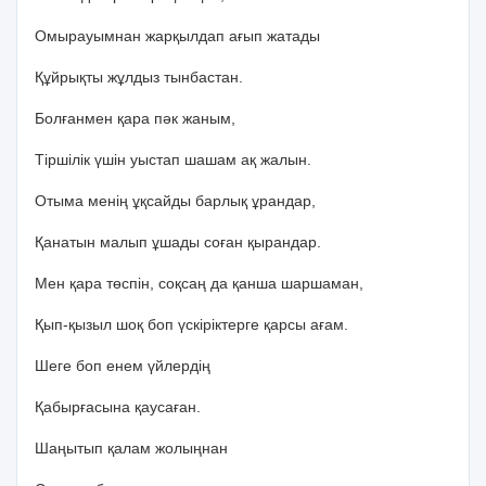
Омырауымнан жарқылдап ағып жатады
Құйрықты жұлдыз тынбастан.
Болғанмен қара пәк жаным,
Тіршілік үшін уыстап шашам ақ жалын.
Отыма менің ұқсайды барлық ұрандар,
Қанатын малып ұшады соған қырандар.
Мен қара төспін, соқсаң да қанша шаршаман,
Қып-қызыл шоқ боп үскіріктерге қарсы ағам.
Шеге боп енем үйлердің
Қабырғасына қаусаған.
Шаңытып қалам жолыңнан