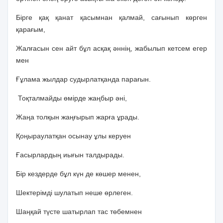
Бірге қақ қанат қасымнан қалмай, сағынып көрген
қарағым,
Жалғасын сен айт бұл асқақ әннің, жабылып кетсем егер
мен
Ғұлама жылдар судырлатқанда парағын.
Тоқталмайды өмірде жаңбыр әні,
Жаңа толқын жаңғырып жарға ұрады.
Қоңыраулатқан осынау ұлы керуен
Ғасырлардың иығын талдырады.
Бір кездерде бұл күн де көшер менен,
Шектерімді шулатып неше өрлеген.
Шаңқай түсте шатырлап тас төбемнен