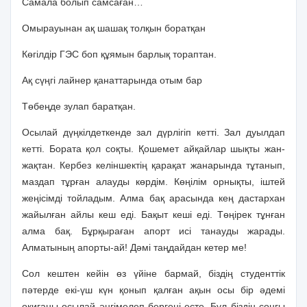
Самала болып самсаған…
Омырауынан ақ шашақ толқын боратқан
Көгілдір ГЭС боп құямын барлық тораптан.
Ақ сүңгі лайнер қанаттарында отым бар
Төбеңде зулап баратқан.
Осылай дүңкілдеткенде зал дүрлігіп кетті. Зал дуылдап
кетті. Бората қол соқты. Қо­шемет айқайлар шықты жан-
жақтан. Кербез келіншектің қарақат жанарында тұта­нып,
маздап тұрған алауды көрдім. Көңілім орнықты, іштей
жеңісімді тойладым. Алма бақ арасында кең дастархан
жайылған айлы кеш еді. Бақыт кеші еді. Төңірек тұнған
алма бақ. Бұрқыраған апорт исі танауды жарады.
Алматының апорты-ай! Дәмі таңдайдан кетер ме!
Сол кештен кейін өз үйіне бармай, біздің студенттік
пәтерде екі-үш күн қонып қалған ақын осы бір әдемі
оқиғаны осылай әңгімелеп бергені есте. Бұл біздің соңғы