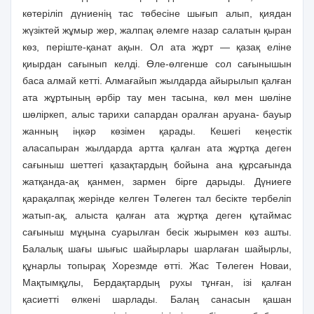
көтеріліп дүниенің тас төбесіне шығып алып, қиядан
жүзіктей жұмыр жер, жалпақ әлемге назар салатын қыран
көз, періште-қанат ақын. Ол ата жұрт — қазақ еліне
қиырдан сағынып келді. Өле-өлгенше сол сағынышын
баса алмай кетті. Алмағайып жылдарда айырылып қалған
ата жұртының әрбір тау мен тасына, көл мен шөліне
шөліркеп, алыс тарихи сапардан оралған аруана- бауыр
жанның іңкәр көзімен қарады. Кешегі кеңестік
аласапыран жылдарда артта қалған ата жұртқа деген
сағыныш шеттегі қазақтардың бойына ана құрсағында
жатқанда-ақ қанмен, зармен бірге дарыды. Дүниеге
қарақалпақ жерінде келген Төлеген тал бесікте тербеліп
жатып-ақ, алыста қалған ата жұртқа деген құтаймас
сағыныш мұңына суарылған бесік жырымен көз ашты.
Балалық шағы шығыс шайырлары шарлаған шайырлы,
құнарлы топырақ Хорезмде өтті. Жас Төлеген Новаи,
Мақтымқұлы, Бердақтардың рухы тұнған, ізі қалған
қасиетті өлкені шарлады. Балаң санасын қашан