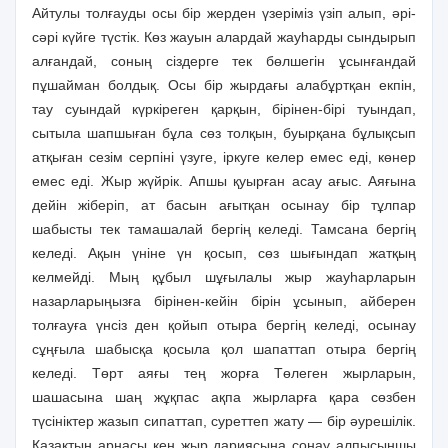
Айтулы толғауды осы бір жерден үзеріміз үзіп алып, әрі-
сәрі күйге түстік. Көз жауын алардай жауһарды сындырып
алғандай, соның сіздерге тек бөлшегін ұсынғандай
пұшайман болдық. Осы бір жырдағы алабұртқан екпін,
тау суындай күркіреген қарқын, бірінен-бірі туындап,
сытыла шапшыған бұла сөз толқын, буырқана бұлықсып
атқыған сезім серпіні үзуге, іркуге келер емес еді, көнер
емес еді. Жыр жүйрік. Апшы қуырған асау ағыс. Аяғына
дейін жіберіп, ат басын ағытқан осынау бір тұлпар
шабысты тек тамашалай бергің келеді. Тамсана бергің
келеді. Ақын үніне үн қосып, сөз шығындап жатқың
келмейді. Мың құбыл шұғылалы жыр жауһарларын
назарларыңызға бірінен-кейін бірін ұсынып, айберен
толғауға үнсіз ден қойып отыра бергің келеді, осынау
сұңғыла шабысқа қосыла қол шапаттап отыра бергің
келеді. Төрт аяғы тең жорға Төлеген жырларын,
шашасына шаң жұқпас ақпа жырларға қара сөзбен
түсініктер жазып сипаттап, суреттеп жату — бір әурешілік.
Қазақтың арнасы кең жыр дариясына сонау алпысыншы