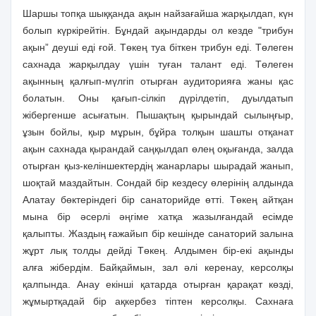
Шаршы топқа шыққанда ақын найзағайша жарқылдап, күн
болып күркірейтін. Бұн­дай ақындарды ол кезде "трибун
ақын” деуші еді ғой. Төкең туа біткен трибун еді. Төлеген
сахнада жарқылдау үшін туған талант еді. Төлеген
ақынның қалғып-мүлгіп отырған аудиторияға жаны қас
болатын. Оны қағып-сілкіп дүрілдетіп, дуылдатып
жібергенше асығатын. Пышақтың қырындай сылыңғыр,
ұзын бойлы, қыр мұрын, бұйра толқын шашты отқанат
ақын сахнада қырандай саңқылдап өлең оқығанда, залда
отырған қыз-келіншектердің жанарлары шырадай жанып,
шоқтай маздайтын. Сондай бір кездесу өлерінің алдында
Алатау бөктеріндегі бір санаторийде өтті. Тө­кең айтқан
мына бір әсерлі әңгіме хатқа жазылғандай есімде
қалыпты. Жаздың ғажайып бір кешінде санаторий залына
жұрт лық толды дейді Төкең. Алдымен бір-екі ақынды
алға жібердім. Байқаймын, зал әлі керенау, керсолқы
қалпында. Анау екінші қатарда отырған қарақат көзді,
жұмыртқадай бір ақкербез тіптен керсолқы. Сахнаға