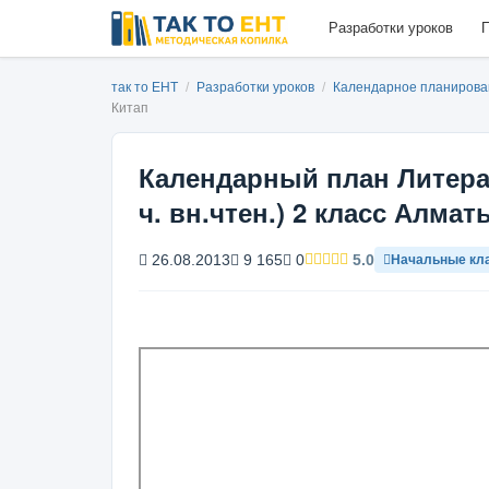
Разработки уроков
П
так то ЕНТ
/
Разработки уроков
/
Календарное планиров
Китап
Календарный план Литерат
ч. вн.чтен.) 2 класс Алмат
26.08.2013
9 165
0
5.0
Начальные кл