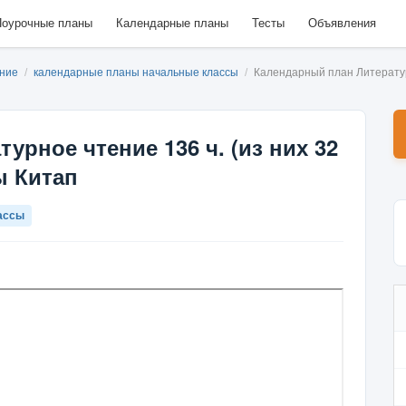
оурочные планы
Календарные планы
Тесты
Объявления
ание
/
календарные планы начальные классы
/
Календарный план Литературно
урное чтение 136 ч. (из них 32
ы Китап
ассы