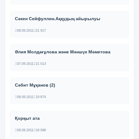
Сәкен Сейфуллин.Аққудың айырылуы
08.09.2011
21 917
Әлия Молдағұлова және Мәншүк Мәметова
07.09.2011
21 013
Сәбит Мұқанов (2)
08.09.2011
19 874
Қорқыт ата
08.09.2011
18 588