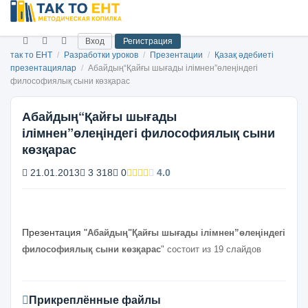
Вход
Регистрация
так то ЕНТ
/
Разработки уроков
/
Презентации
/
Қазақ әдебиеті
презентациялар
/
Абайдың“Қайғы шығады ілімнен”өлеңіндегі
философиялық сыни көзқарас
Абайдың“Қайғы шығады
ілімнен”өлеңіндегі философиялық сыни
көзқарас
21.01.2013
3 318
0
4.0
Презентация "
Абайдың"Қайғы шығады ілімнен”өлеңіндегі
философиялық сыни көзқарас
" состоит из 19 слайдов
Прикреплённые файлы