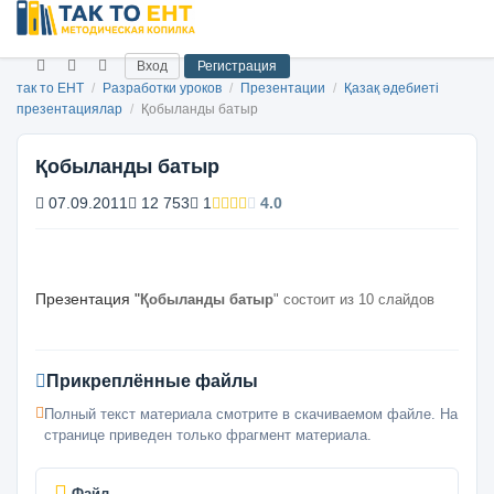
Вход
Регистрация
так то ЕНТ
/
Разработки уроков
/
Презентации
/
Қазақ әдебиеті
презентациялар
/
Қобыланды батыр
Қобыланды батыр
07.09.2011
12 753
1
4.0
Презентация "
Қобыланды батыр
" состоит из 10 слайдов
Прикреплённые файлы
Полный текст материала смотрите в скачиваемом файле. На
странице приведен только фрагмент материала.
Файл