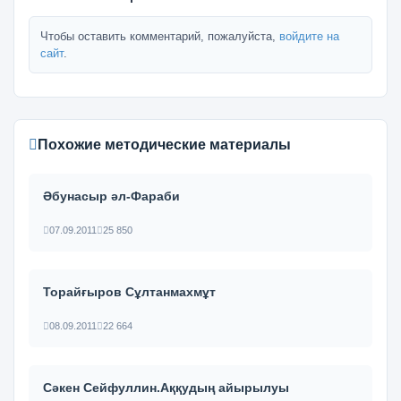
Чтобы оставить комментарий, пожалуйста,
войдите на
сайт
.
Похожие методические материалы
Әбунасыр әл-Фараби
07.09.2011
25 850
Торайғыров Сұлтанмахмұт
08.09.2011
22 664
Сәкен Сейфуллин.Аққудың айырылуы