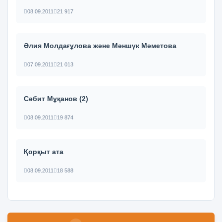
08.09.2011
21 917
Әлия Молдағұлова және Мәншүк Мәметова
07.09.2011
21 013
Сәбит Мұқанов (2)
08.09.2011
19 874
Қорқыт ата
08.09.2011
18 588